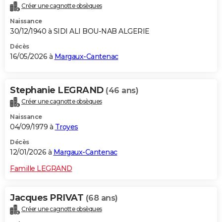
Créer une cagnotte obsèques
City break
Voyage de noces
Climat
Destinations
Voyage nature
Forum
+
PHOTO
Naissance
30/12/1940 à SIDI ALI BOU-NAB ALGERIE
GUIDES D'ACHAT
Décès
BONS PLANS
16/05/2026 à
Margaux-Cantenac
CARTE DE VOEUX
Stephanie LEGRAND
(46 ans)
Carte Bonne année
Carte Pâques
Carte de Noël
Carte Saint-Valentin
Carte d'anniversaire
DICTIONNAIRE
Créer une cagnotte obsèques
Biographies
Expressions
Dictionnaire
Citations
Proverbes
PROGRAMME TV
Naissance
04/09/1979 à
Troyes
COPAINS D'AVANT
Décès
Se connecter
Collèges
Universités
Service militaire
S'inscrire
Lycées
Primaires
Entreprises
Avis de recherche
12/01/2026 à
Margaux-Cantenac
AVIS DE DÉCÈS
Famille LEGRAND
FORUM
Lifestyle
Sport
Television
Cinema
Bricolage
Culture
Auto
Voyage
Jacques PRIVAT
(68 ans)
Créer une cagnotte obsèques