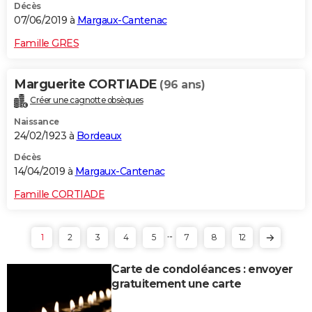
Décès
07/06/2019 à
Margaux-Cantenac
Famille GRES
Marguerite CORTIADE
(96 ans)
Créer une cagnotte obsèques
Naissance
24/02/1923 à
Bordeaux
Décès
14/04/2019 à
Margaux-Cantenac
Famille CORTIADE
...
1
2
3
4
5
7
8
12
Carte de condoléances : envoyer
gratuitement une carte