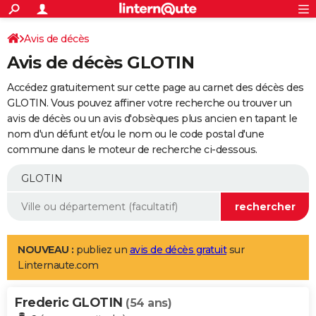
ACTUALITÉS
Connexion
S'inscrire
Avis de décès
Rechercher
Société
Education
Villes
Politique
Faits Divers
Monde
+
SPORT
Avis de décès GLOTIN
Football
Cyclisme
Forum
Coupe du monde 2026
Tennis
Rugby
CULTURE
Accédez gratuitement sur cette page au carnet des décès des
TNT
Cinéma
Musique
Programme TV
Streaming
Sorties cinéma
+
GLOTIN. Vous pouvez affiner votre recherche ou trouver un
FINANCE
avis de décès ou un avis d'obsèques plus ancien en tapant le
Impôts
Immobilier
Banque
Crédit
Retraite
Epargne
Risques naturels par ville
Assurance
AUTO
nom d'un défunt et/ou le nom ou le code postal d'une
commune dans le moteur de recherche ci-dessous.
Réserver un essai
Berlines
Forum auto
Essais
Citadines
SUV
+
HIGH-TECH
Meilleur smartphone
Ordinateurs
Guide high-tech
Mobiles
Internet
Jeux vidéo
+
BRICOLAGE
Aménagement intérieur
Cuisine
Jardinage
+
Forum
Extérieur
Salle de bains
Rangement
WEEK-END
Escapades
Expositions
Week-end nature
Guides de France
Patrimoine
Musées
+
LIFESTYLE
NOUVEAU :
publiez un
avis de décès gratuit
sur
Linternaute.com
Bien-être
Mode
+
Art de vivre
Loisirs
Modes de vie
SANTE
Frederic GLOTIN
Guide de la santé
Médicaments
+
Alimentation
Maladies
Sommeil
(54 ans)
VOYAGE