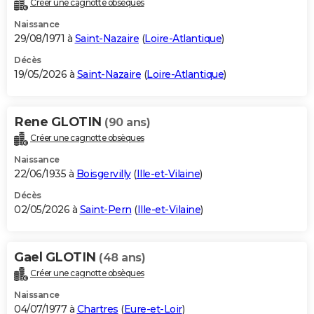
Créer une cagnotte obsèques
City break
Voyage de noces
Climat
Destinations
Voyage nature
Forum
+
PHOTO
Naissance
29/08/1971 à
Saint-Nazaire
(
Loire-Atlantique
)
GUIDES D'ACHAT
Décès
19/05/2026 à
Saint-Nazaire
(
Loire-Atlantique
)
BONS PLANS
CARTE DE VOEUX
Rene GLOTIN
(90 ans)
Carte Bonne année
Carte Pâques
Carte de Noël
Carte Saint-Valentin
Carte d'anniversaire
DICTIONNAIRE
Créer une cagnotte obsèques
Biographies
Expressions
Dictionnaire
Citations
Proverbes
PROGRAMME TV
Naissance
22/06/1935 à
Boisgervilly
(
Ille-et-Vilaine
)
COPAINS D'AVANT
Décès
02/05/2026 à
Saint-Pern
(
Ille-et-Vilaine
)
Se connecter
Collèges
Universités
Service militaire
S'inscrire
Lycées
Primaires
Entreprises
Avis de recherche
AVIS DE DÉCÈS
FORUM
Gael GLOTIN
(48 ans)
Lifestyle
Sport
Television
Cinema
Bricolage
Culture
Auto
Voyage
Créer une cagnotte obsèques
Naissance
04/07/1977 à
Chartres
(
Eure-et-Loir
)