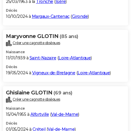
25/03/1963 à la
Tronche
(
Isère
)
Décès
10/10/2024 à
Margaux-Cantenac
(
Gironde
)
Maryvonne GLOTIN
(85 ans)
Créer une cagnotte obsèques
Naissance
11/01/1939 à
Saint-Nazaire
(
Loire-Atlantique
)
Décès
19/05/2024 à
Vigneux-de-Bretagne
(
Loire-Atlantique
)
Ghislaine GLOTIN
(69 ans)
Créer une cagnotte obsèques
Naissance
15/04/1955 à
Alfortville
(
Val-de-Marne
)
Décès
01/05/2024 à
Créteil
(
Val-de-Marne
)