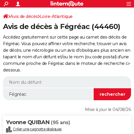
ACTUALITÉS
Connexion
S'inscrire
Avis de décès
Loire-Atlantique
Rechercher
Société
Education
Villes
Politique
Faits Divers
Monde
+
SPORT
Avis de décès à Fégréac (44460)
Football
Cyclisme
Forum
Coupe du monde 2026
Tennis
Rugby
CULTURE
Accédez gratuitement sur cette page au carnet des décès de
TNT
Cinéma
Musique
Programme TV
Streaming
Sorties cinéma
+
Fégréac. Vous pouvez affiner votre recherche, trouver un avis
FINANCE
de décès, une nécrologie ou un avis d'obsèques plus ancien en
Impôts
Immobilier
Banque
Crédit
Retraite
Epargne
Risques naturels par ville
Assurance
AUTO
tapant le nom d'un défunt et/ou le nom (ou code postal) d'une
commune proche de Fégréac dans le moteur de recherche ci-
Réserver un essai
Berlines
Forum auto
Essais
Citadines
SUV
+
HIGH-TECH
dessous.
Meilleur smartphone
Ordinateurs
Guide high-tech
Mobiles
Internet
Jeux vidéo
+
BRICOLAGE
Aménagement intérieur
Cuisine
Jardinage
+
Forum
Extérieur
Salle de bains
Rangement
WEEK-END
Escapades
Expositions
Week-end nature
Guides de France
Patrimoine
Musées
+
LIFESTYLE
Mise à jour le 04/08/26
Bien-être
Mode
+
Art de vivre
Loisirs
Modes de vie
SANTE
Yvonne QUIBAN
(95 ans)
Guide de la santé
Médicaments
+
Alimentation
Maladies
Sommeil
VOYAGE
Créer une cagnotte obsèques