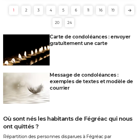
1
2
3
4
5
6
11
16
19
20
24
Carte de condoléances : envoyer
gratuitement une carte
Message de condoléances :
exemples de textes et modèle de
courrier
Où sont nés les habitants de Fégréac qui nous
ont quittés ?
Répartition des personnes disparues à Fégréac par