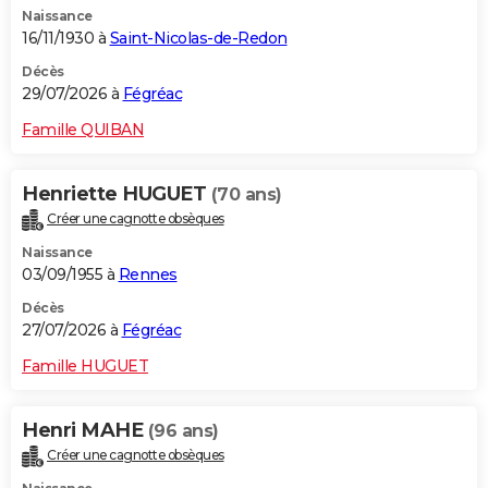
Naissance
City break
Voyage de noces
Climat
Destinations
Voyage nature
Forum
+
PHOTO
16/11/1930 à
Saint-Nicolas-de-Redon
GUIDES D'ACHAT
Décès
29/07/2026 à
Fégréac
BONS PLANS
Famille QUIBAN
CARTE DE VOEUX
Henriette HUGUET
(70 ans)
Carte Bonne année
Carte Pâques
Carte de Noël
Carte Saint-Valentin
Carte d'anniversaire
DICTIONNAIRE
Créer une cagnotte obsèques
Biographies
Expressions
Dictionnaire
Citations
Proverbes
PROGRAMME TV
Naissance
03/09/1955 à
Rennes
COPAINS D'AVANT
Décès
27/07/2026 à
Fégréac
Se connecter
Collèges
Universités
Service militaire
S'inscrire
Lycées
Primaires
Entreprises
Avis de recherche
AVIS DE DÉCÈS
Famille HUGUET
FORUM
Lifestyle
Sport
Television
Cinema
Bricolage
Culture
Auto
Voyage
Henri MAHE
(96 ans)
Créer une cagnotte obsèques