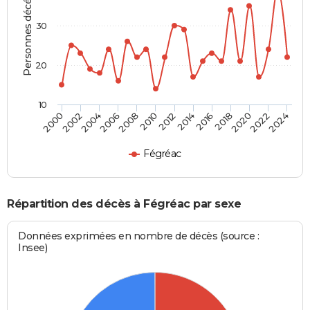
Personnes décédées
30
20
10
2000
2006
2012
2018
2024
2004
2010
2016
2022
2002
2008
2014
2020
Fégréac
Répartition des décès à Fégréac par sexe
Données exprimées en nombre de décès (source :
Insee)