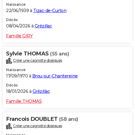
Naissance
City break
Voyage de noces
Climat
Destinations
Voyage nature
Forum
+
PHOTO
22/06/1939 à
Tizac-de-Curton
GUIDES D'ACHAT
Décès
08/04/2026 à
Grézillac
BONS PLANS
Famille GIRY
CARTE DE VOEUX
Sylvie THOMAS
(55 ans)
Carte Bonne année
Carte Pâques
Carte de Noël
Carte Saint-Valentin
Carte d'anniversaire
DICTIONNAIRE
Créer une cagnotte obsèques
Biographies
Expressions
Dictionnaire
Citations
Proverbes
PROGRAMME TV
Naissance
17/09/1970 à
Brou-sur-Chantereine
COPAINS D'AVANT
Décès
18/01/2026 à
Grézillac
Se connecter
Collèges
Universités
Service militaire
S'inscrire
Lycées
Primaires
Entreprises
Avis de recherche
AVIS DE DÉCÈS
Famille THOMAS
FORUM
Lifestyle
Sport
Television
Cinema
Bricolage
Culture
Auto
Voyage
Francois DOUBLET
(58 ans)
Créer une cagnotte obsèques