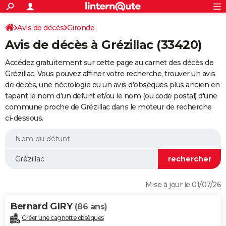
ACTUALITÉS
Connexion
S'inscrire
Avis de décès
Gironde
Rechercher
Société
Education
Villes
Politique
Faits Divers
Monde
+
SPORT
Avis de décès à Grézillac (33420)
Football
Cyclisme
Forum
Coupe du monde 2026
Tennis
Rugby
CULTURE
Accédez gratuitement sur cette page au carnet des décès de
TNT
Cinéma
Musique
Programme TV
Streaming
Sorties cinéma
+
Grézillac. Vous pouvez affiner votre recherche, trouver un avis
FINANCE
de décès, une nécrologie ou un avis d'obsèques plus ancien en
Impôts
Immobilier
Banque
Crédit
Retraite
Epargne
Risques naturels par ville
Assurance
AUTO
tapant le nom d'un défunt et/ou le nom (ou code postal) d'une
commune proche de Grézillac dans le moteur de recherche
Réserver un essai
Berlines
Forum auto
Essais
Citadines
SUV
+
HIGH-TECH
ci-dessous.
Meilleur smartphone
Ordinateurs
Guide high-tech
Mobiles
Internet
Jeux vidéo
+
BRICOLAGE
Aménagement intérieur
Cuisine
Jardinage
+
Forum
Extérieur
Salle de bains
Rangement
WEEK-END
Escapades
Expositions
Week-end nature
Guides de France
Patrimoine
Musées
+
LIFESTYLE
Mise à jour le 01/07/26
Bien-être
Mode
+
Art de vivre
Loisirs
Modes de vie
SANTE
Bernard GIRY
(86 ans)
Guide de la santé
Médicaments
+
Alimentation
Maladies
Sommeil
VOYAGE
Créer une cagnotte obsèques