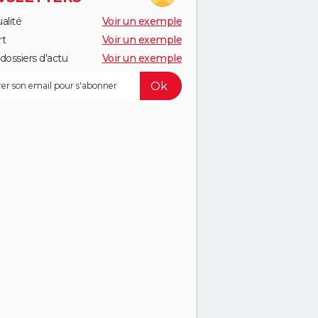
alité
Voir un exemple
rt
Voir un exemple
dossiers d'actu
Voir un exemple