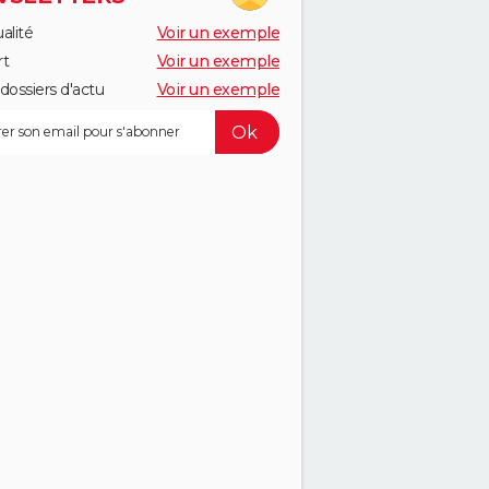
alité
Voir un exemple
rt
Voir un exemple
dossiers d'actu
Voir un exemple