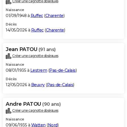
Créer une cagnotte obsèques
City break
Voyage de noces
Climat
Destinations
Voyage nature
Forum
+
PHOTO
Naissance
01/09/1948 à
Ruffec
(
Charente
)
GUIDES D'ACHAT
Décès
14/05/2026 à
Ruffec
(
Charente
)
BONS PLANS
CARTE DE VOEUX
Jean PATOU
(91 ans)
Carte Bonne année
Carte Pâques
Carte de Noël
Carte Saint-Valentin
Carte d'anniversaire
DICTIONNAIRE
Créer une cagnotte obsèques
Biographies
Expressions
Dictionnaire
Citations
Proverbes
PROGRAMME TV
Naissance
08/01/1935 à
Lestrem
(
Pas-de-Calais
)
COPAINS D'AVANT
Décès
12/05/2026 à
Beuvry
(
Pas-de-Calais
)
Se connecter
Collèges
Universités
Service militaire
S'inscrire
Lycées
Primaires
Entreprises
Avis de recherche
AVIS DE DÉCÈS
FORUM
Andre PATOU
(90 ans)
Lifestyle
Sport
Television
Cinema
Bricolage
Culture
Auto
Voyage
Créer une cagnotte obsèques
Naissance
09/06/1935 à
Watten
(
Nord
)