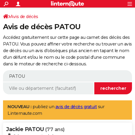
ACTUALITÉS
Connexion
S'inscrire
Avis de décès
Rechercher
Société
Education
Villes
Politique
Faits Divers
Monde
+
SPORT
Avis de décès PATOU
Football
Cyclisme
Forum
Coupe du monde 2026
Tennis
Rugby
CULTURE
Accédez gratuitement sur cette page au carnet des décès des
TNT
Cinéma
Musique
Programme TV
Streaming
Sorties cinéma
+
PATOU. Vous pouvez affiner votre recherche ou trouver un avis
FINANCE
de décès ou un avis d'obsèques plus ancien en tapant le nom
Impôts
Immobilier
Banque
Crédit
Retraite
Epargne
Risques naturels par ville
Assurance
AUTO
d'un défunt et/ou le nom ou le code postal d'une commune
dans le moteur de recherche ci-dessous.
Réserver un essai
Berlines
Forum auto
Essais
Citadines
SUV
+
HIGH-TECH
Meilleur smartphone
Ordinateurs
Guide high-tech
Mobiles
Internet
Jeux vidéo
+
BRICOLAGE
Aménagement intérieur
Cuisine
Jardinage
+
Forum
Extérieur
Salle de bains
Rangement
WEEK-END
Escapades
Expositions
Week-end nature
Guides de France
Patrimoine
Musées
+
LIFESTYLE
NOUVEAU :
publiez un
avis de décès gratuit
sur
Linternaute.com
Bien-être
Mode
+
Art de vivre
Loisirs
Modes de vie
SANTE
Jackie PATOU
Guide de la santé
Médicaments
+
Alimentation
Maladies
Sommeil
(77 ans)
VOYAGE