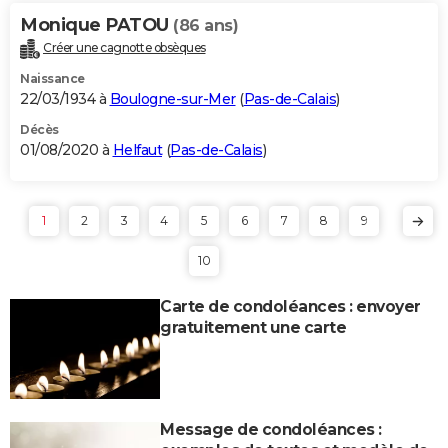
Monique PATOU
(86 ans)
Créer une cagnotte obsèques
Naissance
22/03/1934 à
Boulogne-sur-Mer
(
Pas-de-Calais
)
Décès
01/08/2020 à
Helfaut
(
Pas-de-Calais
)
1
2
3
4
5
6
7
8
9
10
Carte de condoléances : envoyer
gratuitement une carte
Message de condoléances :