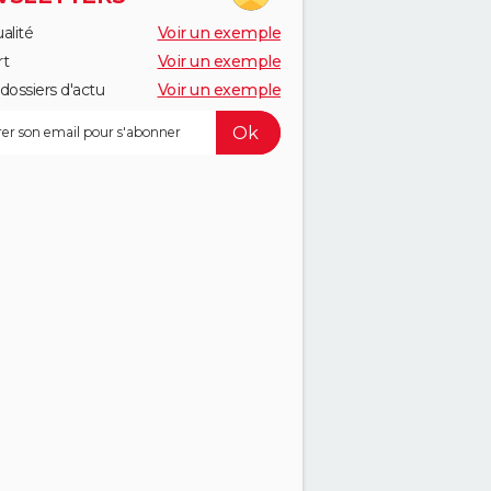
alité
Voir un exemple
rt
Voir un exemple
dossiers d'actu
Voir un exemple