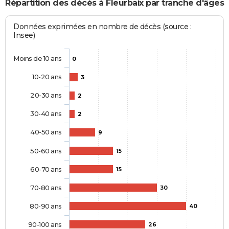
Répartition des décès à Fleurbaix par tranche d'âges
Données exprimées en nombre de décès (source :
Insee)
Moins de 10 ans
0
10-20 ans
3
20-30 ans
2
30-40 ans
2
40-50 ans
9
50-60 ans
15
60-70 ans
15
70-80 ans
30
80-90 ans
40
90-100 ans
26