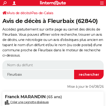
ACTUALITÉS
Connexion
S'inscrire
Avis de décès
Pas-de-Calais
Rechercher
Société
Education
Villes
Politique
Faits Divers
Monde
+
SPORT
Avis de décès à Fleurbaix (62840)
Football
Cyclisme
Forum
Coupe du monde 2026
Tennis
Rugby
CULTURE
Accédez gratuitement sur cette page au carnet des décès de
TNT
Cinéma
Musique
Programme TV
Streaming
Sorties cinéma
+
Fleurbaix. Vous pouvez affiner votre recherche, trouver un avis
FINANCE
de décès, une nécrologie ou un avis d'obsèques plus ancien en
Impôts
Immobilier
Banque
Crédit
Retraite
Epargne
Risques naturels par ville
Assurance
AUTO
tapant le nom d'un défunt et/ou le nom (ou code postal) d'une
commune proche de Fleurbaix dans le moteur de recherche
Réserver un essai
Berlines
Forum auto
Essais
Citadines
SUV
+
HIGH-TECH
ci-dessous.
Meilleur smartphone
Ordinateurs
Guide high-tech
Mobiles
Internet
Jeux vidéo
+
BRICOLAGE
Aménagement intérieur
Cuisine
Jardinage
+
Forum
Extérieur
Salle de bains
Rangement
WEEK-END
Escapades
Expositions
Week-end nature
Guides de France
Patrimoine
Musées
+
LIFESTYLE
Mise à jour le 04/08/26
Bien-être
Mode
+
Art de vivre
Loisirs
Modes de vie
SANTE
Franck MARANDIN
(65 ans)
Guide de la santé
Médicaments
+
Alimentation
Maladies
Sommeil
VOYAGE
Créer une cagnotte obsèques