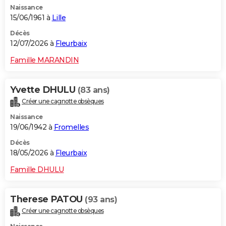
Naissance
City break
Voyage de noces
Climat
Destinations
Voyage nature
Forum
+
PHOTO
15/06/1961 à
Lille
GUIDES D'ACHAT
Décès
12/07/2026 à
Fleurbaix
BONS PLANS
Famille MARANDIN
CARTE DE VOEUX
Yvette DHULU
(83 ans)
Carte Bonne année
Carte Pâques
Carte de Noël
Carte Saint-Valentin
Carte d'anniversaire
DICTIONNAIRE
Créer une cagnotte obsèques
Biographies
Expressions
Dictionnaire
Citations
Proverbes
PROGRAMME TV
Naissance
19/06/1942 à
Fromelles
COPAINS D'AVANT
Décès
18/05/2026 à
Fleurbaix
Se connecter
Collèges
Universités
Service militaire
S'inscrire
Lycées
Primaires
Entreprises
Avis de recherche
AVIS DE DÉCÈS
Famille DHULU
FORUM
Lifestyle
Sport
Television
Cinema
Bricolage
Culture
Auto
Voyage
Therese PATOU
(93 ans)
Créer une cagnotte obsèques