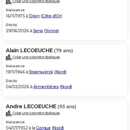
Créer une cagnotte obsèques
City break
Voyage de noces
Climat
Destinations
Voyage nature
Forum
+
PHOTO
Naissance
16/11/1973 à
Dijon
(
Côte-d'Or
)
GUIDES D'ACHAT
Décès
29/06/2026 à
Sens
(
Yonne
)
BONS PLANS
CARTE DE VOEUX
Alain LECOEUCHE
(79 ans)
Carte Bonne année
Carte Pâques
Carte de Noël
Carte Saint-Valentin
Carte d'anniversaire
DICTIONNAIRE
Créer une cagnotte obsèques
Biographies
Expressions
Dictionnaire
Citations
Proverbes
PROGRAMME TV
Naissance
19/11/1946 à
Steenwerck
(
Nord
)
COPAINS D'AVANT
Décès
04/03/2026 à
Armentières
(
Nord
)
Se connecter
Collèges
Universités
Service militaire
S'inscrire
Lycées
Primaires
Entreprises
Avis de recherche
AVIS DE DÉCÈS
FORUM
Andre LECOEUCHE
(93 ans)
Lifestyle
Sport
Television
Cinema
Bricolage
Culture
Auto
Voyage
Créer une cagnotte obsèques
Naissance
04/07/1932 à la
Gorgue
(
Nord
)