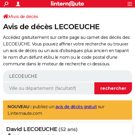
ACTUALITÉS
Connexion
S'inscrire
Avis de décès
Rechercher
Société
Education
Villes
Politique
Faits Divers
Monde
+
SPORT
Avis de décès LECOEUCHE
Football
Cyclisme
Forum
Coupe du monde 2026
Tennis
Rugby
CULTURE
Accédez gratuitement sur cette page au carnet des décès des
TNT
Cinéma
Musique
Programme TV
Streaming
Sorties cinéma
+
LECOEUCHE. Vous pouvez affiner votre recherche ou trouver
FINANCE
un avis de décès ou un avis d'obsèques plus ancien en tapant
Impôts
Immobilier
Banque
Crédit
Retraite
Epargne
Risques naturels par ville
Assurance
AUTO
le nom d'un défunt et/ou le nom ou le code postal d'une
commune dans le moteur de recherche ci-dessous.
Réserver un essai
Berlines
Forum auto
Essais
Citadines
SUV
+
HIGH-TECH
Meilleur smartphone
Ordinateurs
Guide high-tech
Mobiles
Internet
Jeux vidéo
+
BRICOLAGE
Aménagement intérieur
Cuisine
Jardinage
+
Forum
Extérieur
Salle de bains
Rangement
WEEK-END
Escapades
Expositions
Week-end nature
Guides de France
Patrimoine
Musées
+
LIFESTYLE
NOUVEAU :
publiez un
avis de décès gratuit
sur
Linternaute.com
Bien-être
Mode
+
Art de vivre
Loisirs
Modes de vie
SANTE
David LECOEUCHE
Guide de la santé
Médicaments
+
Alimentation
Maladies
Sommeil
(52 ans)
VOYAGE