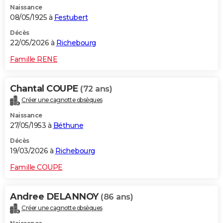
Naissance
City break
Voyage de noces
Climat
Destinations
Voyage nature
Forum
+
PHOTO
08/05/1925 à
Festubert
GUIDES D'ACHAT
Décès
22/05/2026 à
Richebourg
BONS PLANS
Famille RENE
CARTE DE VOEUX
Chantal COUPE
(72 ans)
Carte Bonne année
Carte Pâques
Carte de Noël
Carte Saint-Valentin
Carte d'anniversaire
DICTIONNAIRE
Créer une cagnotte obsèques
Biographies
Expressions
Dictionnaire
Citations
Proverbes
PROGRAMME TV
Naissance
27/05/1953 à
Béthune
COPAINS D'AVANT
Décès
19/03/2026 à
Richebourg
Se connecter
Collèges
Universités
Service militaire
S'inscrire
Lycées
Primaires
Entreprises
Avis de recherche
AVIS DE DÉCÈS
Famille COUPE
FORUM
Lifestyle
Sport
Television
Cinema
Bricolage
Culture
Auto
Voyage
Andree DELANNOY
(86 ans)
Créer une cagnotte obsèques