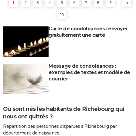
1
2
3
4
5
6
7
8
9
10
Carte de condoléances : envoyer
gratuitement une carte
Message de condoléances :
exemples de textes et modèle de
courrier
Où sont nés les habitants de Richebourg qui
nous ont quittés ?
Répartition des personnes disparues à Richebourg par
département de naissance.