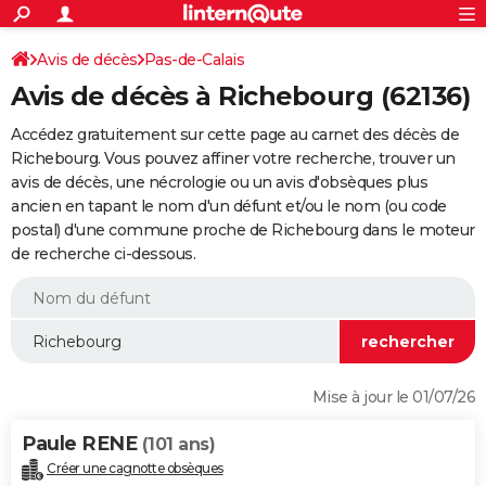
ACTUALITÉS
Connexion
S'inscrire
Avis de décès
Pas-de-Calais
Rechercher
Société
Education
Villes
Politique
Faits Divers
Monde
+
SPORT
Avis de décès à Richebourg (62136)
Football
Cyclisme
Forum
Coupe du monde 2026
Tennis
Rugby
CULTURE
Accédez gratuitement sur cette page au carnet des décès de
TNT
Cinéma
Musique
Programme TV
Streaming
Sorties cinéma
+
Richebourg. Vous pouvez affiner votre recherche, trouver un
FINANCE
avis de décès, une nécrologie ou un avis d'obsèques plus
Impôts
Immobilier
Banque
Crédit
Retraite
Epargne
Risques naturels par ville
Assurance
AUTO
ancien en tapant le nom d'un défunt et/ou le nom (ou code
postal) d'une commune proche de Richebourg dans le moteur
Réserver un essai
Berlines
Forum auto
Essais
Citadines
SUV
+
HIGH-TECH
de recherche ci-dessous.
Meilleur smartphone
Ordinateurs
Guide high-tech
Mobiles
Internet
Jeux vidéo
+
BRICOLAGE
Aménagement intérieur
Cuisine
Jardinage
+
Forum
Extérieur
Salle de bains
Rangement
WEEK-END
Escapades
Expositions
Week-end nature
Guides de France
Patrimoine
Musées
+
LIFESTYLE
Mise à jour le 01/07/26
Bien-être
Mode
+
Art de vivre
Loisirs
Modes de vie
SANTE
Paule RENE
(101 ans)
Guide de la santé
Médicaments
+
Alimentation
Maladies
Sommeil
VOYAGE
Créer une cagnotte obsèques