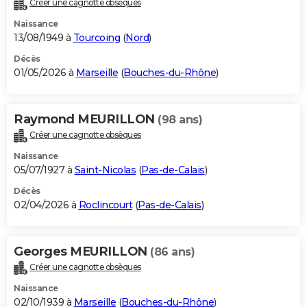
Créer une cagnotte obsèques
City break
Voyage de noces
Climat
Destinations
Voyage nature
Forum
+
PHOTO
Naissance
13/08/1949 à
Tourcoing
(
Nord
)
GUIDES D'ACHAT
Décès
01/05/2026 à
Marseille
(
Bouches-du-Rhône
)
BONS PLANS
CARTE DE VOEUX
Raymond MEURILLON
(98 ans)
Carte Bonne année
Carte Pâques
Carte de Noël
Carte Saint-Valentin
Carte d'anniversaire
DICTIONNAIRE
Créer une cagnotte obsèques
Biographies
Expressions
Dictionnaire
Citations
Proverbes
PROGRAMME TV
Naissance
05/07/1927 à
Saint-Nicolas
(
Pas-de-Calais
)
COPAINS D'AVANT
Décès
02/04/2026 à
Roclincourt
(
Pas-de-Calais
)
Se connecter
Collèges
Universités
Service militaire
S'inscrire
Lycées
Primaires
Entreprises
Avis de recherche
AVIS DE DÉCÈS
FORUM
Georges MEURILLON
(86 ans)
Lifestyle
Sport
Television
Cinema
Bricolage
Culture
Auto
Voyage
Créer une cagnotte obsèques
Naissance
02/10/1939 à
Marseille
(
Bouches-du-Rhône
)