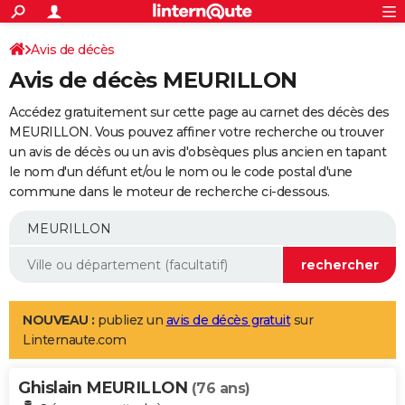
ACTUALITÉS
Connexion
S'inscrire
Avis de décès
Rechercher
Société
Education
Villes
Politique
Faits Divers
Monde
+
SPORT
Avis de décès MEURILLON
Football
Cyclisme
Forum
Coupe du monde 2026
Tennis
Rugby
CULTURE
Accédez gratuitement sur cette page au carnet des décès des
TNT
Cinéma
Musique
Programme TV
Streaming
Sorties cinéma
+
MEURILLON. Vous pouvez affiner votre recherche ou trouver
FINANCE
un avis de décès ou un avis d'obsèques plus ancien en tapant
Impôts
Immobilier
Banque
Crédit
Retraite
Epargne
Risques naturels par ville
Assurance
AUTO
le nom d'un défunt et/ou le nom ou le code postal d'une
commune dans le moteur de recherche ci-dessous.
Réserver un essai
Berlines
Forum auto
Essais
Citadines
SUV
+
HIGH-TECH
Meilleur smartphone
Ordinateurs
Guide high-tech
Mobiles
Internet
Jeux vidéo
+
BRICOLAGE
Aménagement intérieur
Cuisine
Jardinage
+
Forum
Extérieur
Salle de bains
Rangement
WEEK-END
Escapades
Expositions
Week-end nature
Guides de France
Patrimoine
Musées
+
LIFESTYLE
NOUVEAU :
publiez un
avis de décès gratuit
sur
Linternaute.com
Bien-être
Mode
+
Art de vivre
Loisirs
Modes de vie
SANTE
Ghislain MEURILLON
Guide de la santé
Médicaments
+
Alimentation
Maladies
Sommeil
(76 ans)
VOYAGE