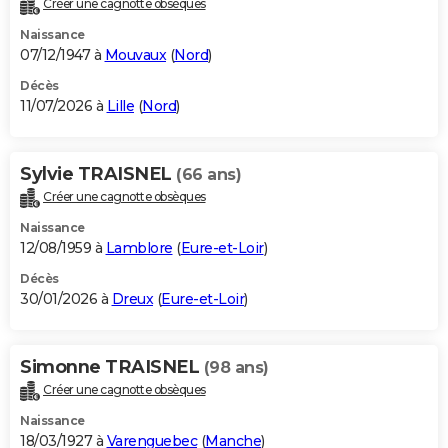
Créer une cagnotte obsèques
City break
Voyage de noces
Climat
Destinations
Voyage nature
Forum
+
PHOTO
Naissance
07/12/1947 à
Mouvaux
(
Nord
)
GUIDES D'ACHAT
Décès
11/07/2026 à
Lille
(
Nord
)
BONS PLANS
CARTE DE VOEUX
Sylvie TRAISNEL
(66 ans)
Carte Bonne année
Carte Pâques
Carte de Noël
Carte Saint-Valentin
Carte d'anniversaire
DICTIONNAIRE
Créer une cagnotte obsèques
Biographies
Expressions
Dictionnaire
Citations
Proverbes
PROGRAMME TV
Naissance
12/08/1959 à
Lamblore
(
Eure-et-Loir
)
COPAINS D'AVANT
Décès
30/01/2026 à
Dreux
(
Eure-et-Loir
)
Se connecter
Collèges
Universités
Service militaire
S'inscrire
Lycées
Primaires
Entreprises
Avis de recherche
AVIS DE DÉCÈS
FORUM
Simonne TRAISNEL
(98 ans)
Lifestyle
Sport
Television
Cinema
Bricolage
Culture
Auto
Voyage
Créer une cagnotte obsèques
Naissance
18/03/1927 à
Varenguebec
(
Manche
)