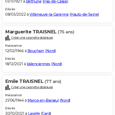
01/11/1927 à
Béthune
(
Pas-de-Calais
)
Décès
08/03/2022 à
Villeneuve-la-Garenne
(
Hauts-de-Seine
)
Marguerite TRAISNEL
(75 ans)
Créer une cagnotte obsèques
Naissance
12/02/1946 à
Bouchain
(
Nord
)
Décès
18/12/2021 à
Valenciennes
(
Nord
)
Emile TRAISNEL
(77 ans)
Créer une cagnotte obsèques
Naissance
21/06/1944 à
Marcq-en-Barœul
(
Nord
)
Décès
30/10/2021 à
Lasalle
(
Gard
)