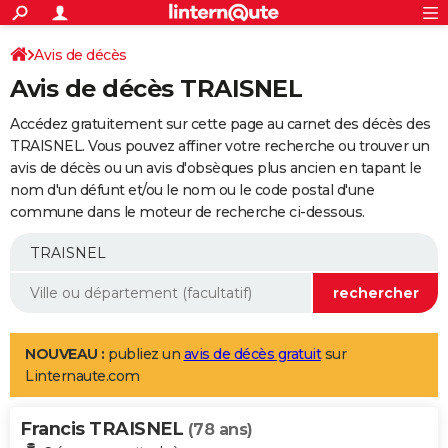
ACTUALITÉS
Connexion
S'inscrire
Avis de décès
Rechercher
Société
Education
Villes
Politique
Faits Divers
Monde
+
SPORT
Avis de décès TRAISNEL
Football
Cyclisme
Forum
Coupe du monde 2026
Tennis
Rugby
CULTURE
Accédez gratuitement sur cette page au carnet des décès des
TNT
Cinéma
Musique
Programme TV
Streaming
Sorties cinéma
+
TRAISNEL. Vous pouvez affiner votre recherche ou trouver un
FINANCE
avis de décès ou un avis d'obsèques plus ancien en tapant le
Impôts
Immobilier
Banque
Crédit
Retraite
Epargne
Risques naturels par ville
Assurance
AUTO
nom d'un défunt et/ou le nom ou le code postal d'une
commune dans le moteur de recherche ci-dessous.
Réserver un essai
Berlines
Forum auto
Essais
Citadines
SUV
+
HIGH-TECH
Meilleur smartphone
Ordinateurs
Guide high-tech
Mobiles
Internet
Jeux vidéo
+
BRICOLAGE
Aménagement intérieur
Cuisine
Jardinage
+
Forum
Extérieur
Salle de bains
Rangement
WEEK-END
Escapades
Expositions
Week-end nature
Guides de France
Patrimoine
Musées
+
LIFESTYLE
NOUVEAU :
publiez un
avis de décès gratuit
sur
Linternaute.com
Bien-être
Mode
+
Art de vivre
Loisirs
Modes de vie
SANTE
Francis TRAISNEL
Guide de la santé
Médicaments
+
Alimentation
Maladies
Sommeil
(78 ans)
VOYAGE