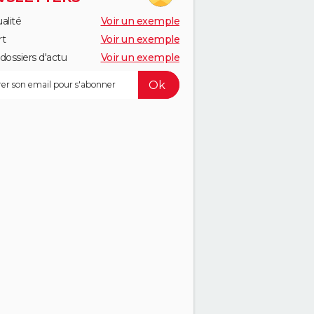
alité
Voir un exemple
rt
Voir un exemple
dossiers d'actu
Voir un exemple