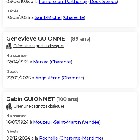
03/06/1935 à la
Ferrière-en-Parthenay
(
Deux-Sèvres
)
Décès
10/03/2025 à
Saint-Michel
(
Charente
)
Genevieve GUIONNET
(89 ans)
Créer une cagnotte obsèques
Naissance
12/04/1935 à
Marsac
(
Charente
)
Décès
22/02/2025 à
Angoulême
(
Charente
)
Gabin GUIONNET
(100 ans)
Créer une cagnotte obsèques
Naissance
16/07/1924 à
Mouzeuil-Saint-Martin
(
Vendée
)
Décès
02/12/2024 à la
Rochelle
(
Charente-Maritime
)