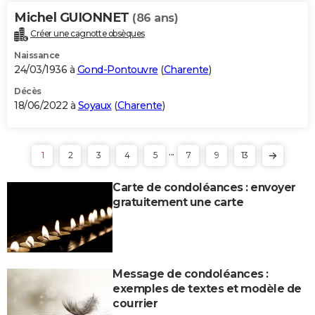
Michel GUIONNET
(86 ans)
Créer une cagnotte obsèques
Naissance
24/03/1936 à
Gond-Pontouvre
(
Charente
)
Décès
18/06/2022 à
Soyaux
(
Charente
)
...
1
2
3
4
5
7
9
13
Carte de condoléances : envoyer
gratuitement une carte
Message de condoléances :
exemples de textes et modèle de
courrier