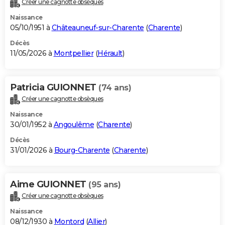
Créer une cagnotte obsèques
City break
Voyage de noces
Climat
Destinations
Voyage nature
Forum
+
PHOTO
Naissance
05/10/1951 à
Châteauneuf-sur-Charente
(
Charente
)
GUIDES D'ACHAT
Décès
11/05/2026 à
Montpellier
(
Hérault
)
BONS PLANS
CARTE DE VOEUX
Patricia GUIONNET
(74 ans)
Carte Bonne année
Carte Pâques
Carte de Noël
Carte Saint-Valentin
Carte d'anniversaire
DICTIONNAIRE
Créer une cagnotte obsèques
Biographies
Expressions
Dictionnaire
Citations
Proverbes
PROGRAMME TV
Naissance
30/01/1952 à
Angoulême
(
Charente
)
COPAINS D'AVANT
Décès
31/01/2026 à
Bourg-Charente
(
Charente
)
Se connecter
Collèges
Universités
Service militaire
S'inscrire
Lycées
Primaires
Entreprises
Avis de recherche
AVIS DE DÉCÈS
FORUM
Aime GUIONNET
(95 ans)
Lifestyle
Sport
Television
Cinema
Bricolage
Culture
Auto
Voyage
Créer une cagnotte obsèques
Naissance
08/12/1930 à
Montord
(
Allier
)