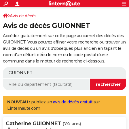
ACTUALITÉS
Connexion
S'inscrire
Avis de décès
Rechercher
Société
Education
Villes
Politique
Faits Divers
Monde
+
SPORT
Avis de décès GUIONNET
Football
Cyclisme
Forum
Coupe du monde 2026
Tennis
Rugby
CULTURE
Accédez gratuitement sur cette page au carnet des décès des
TNT
Cinéma
Musique
Programme TV
Streaming
Sorties cinéma
+
GUIONNET. Vous pouvez affiner votre recherche ou trouver un
FINANCE
avis de décès ou un avis d'obsèques plus ancien en tapant le
Impôts
Immobilier
Banque
Crédit
Retraite
Epargne
Risques naturels par ville
Assurance
AUTO
nom d'un défunt et/ou le nom ou le code postal d'une
commune dans le moteur de recherche ci-dessous.
Réserver un essai
Berlines
Forum auto
Essais
Citadines
SUV
+
HIGH-TECH
Meilleur smartphone
Ordinateurs
Guide high-tech
Mobiles
Internet
Jeux vidéo
+
BRICOLAGE
Aménagement intérieur
Cuisine
Jardinage
+
Forum
Extérieur
Salle de bains
Rangement
WEEK-END
Escapades
Expositions
Week-end nature
Guides de France
Patrimoine
Musées
+
LIFESTYLE
NOUVEAU :
publiez un
avis de décès gratuit
sur
Linternaute.com
Bien-être
Mode
+
Art de vivre
Loisirs
Modes de vie
SANTE
Catherine GUIONNET
Guide de la santé
Médicaments
+
Alimentation
Maladies
Sommeil
(74 ans)
VOYAGE