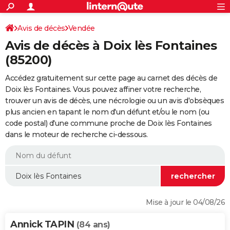
ACTUALITÉS
Connexion
S'inscrire
Avis de décès
Vendée
Rechercher
Société
Education
Villes
Politique
Faits Divers
Monde
+
SPORT
Avis de décès à Doix lès Fontaines
Football
Cyclisme
Forum
Coupe du monde 2026
Tennis
Rugby
CULTURE
(85200)
TNT
Cinéma
Musique
Programme TV
Streaming
Sorties cinéma
+
FINANCE
Accédez gratuitement sur cette page au carnet des décès de
Doix lès Fontaines. Vous pouvez affiner votre recherche,
Impôts
Immobilier
Banque
Crédit
Retraite
Epargne
Risques naturels par ville
Assurance
AUTO
trouver un avis de décès, une nécrologie ou un avis d'obsèques
plus ancien en tapant le nom d'un défunt et/ou le nom (ou
Réserver un essai
Berlines
Forum auto
Essais
Citadines
SUV
+
HIGH-TECH
code postal) d'une commune proche de Doix lès Fontaines
dans le moteur de recherche ci-dessous.
Meilleur smartphone
Ordinateurs
Guide high-tech
Mobiles
Internet
Jeux vidéo
+
BRICOLAGE
Aménagement intérieur
Cuisine
Jardinage
+
Forum
Extérieur
Salle de bains
Rangement
WEEK-END
Escapades
Expositions
Week-end nature
Guides de France
Patrimoine
Musées
+
LIFESTYLE
Bien-être
Mode
+
Art de vivre
Loisirs
Modes de vie
SANTE
Mise à jour le 04/08/26
Guide de la santé
Médicaments
+
Alimentation
Maladies
Sommeil
VOYAGE
Annick TAPIN
(84 ans)