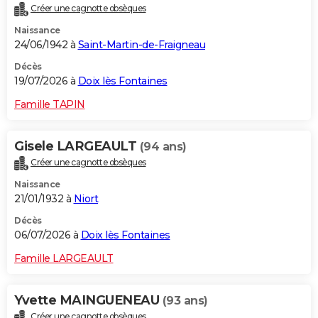
Créer une cagnotte obsèques
City break
Voyage de noces
Climat
Destinations
Voyage nature
Forum
+
PHOTO
Naissance
24/06/1942 à
Saint-Martin-de-Fraigneau
GUIDES D'ACHAT
Décès
BONS PLANS
19/07/2026 à
Doix lès Fontaines
CARTE DE VOEUX
Famille TAPIN
Carte Bonne année
Carte Pâques
Carte de Noël
Carte Saint-Valentin
Carte d'anniversaire
DICTIONNAIRE
Gisele LARGEAULT
(94 ans)
Biographies
Expressions
Dictionnaire
Citations
Proverbes
PROGRAMME TV
Créer une cagnotte obsèques
Naissance
COPAINS D'AVANT
21/01/1932 à
Niort
Se connecter
Collèges
Universités
Service militaire
S'inscrire
Lycées
Primaires
Entreprises
Avis de recherche
AVIS DE DÉCÈS
Décès
06/07/2026 à
Doix lès Fontaines
FORUM
Famille LARGEAULT
Lifestyle
Sport
Television
Cinema
Bricolage
Culture
Auto
Voyage
Yvette MAINGUENEAU
(93 ans)
Créer une cagnotte obsèques