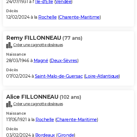
24/07/1931 à l'
Île-d'Elle
(
Vendée
)
Décès
12/02/2024 à la
Rochelle
(
Charente-Maritime
)
Remy FILLONNEAU
(77 ans)
Créer une cagnotte obsèques
Naissance
28/03/1946 à
Magné
(
Deux-Sèvres
)
Décès
07/02/2024 à
Saint-Malo-de-Guersac
(
Loire-Atlantique
)
Alice FILLONNEAU
(102 ans)
Créer une cagnotte obsèques
Naissance
17/05/1921 à la
Rochelle
(
Charente-Maritime
)
Décès
03/02/2024 à
Bordeaux
(
Gironde
)