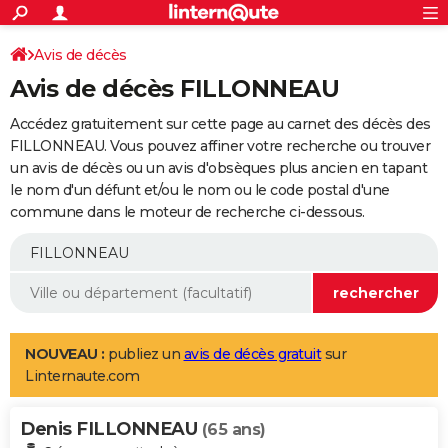
ACTUALITÉS
Connexion
S'inscrire
Avis de décès
Rechercher
Société
Education
Villes
Politique
Faits Divers
Monde
+
SPORT
Avis de décès FILLONNEAU
Football
Cyclisme
Forum
Coupe du monde 2026
Tennis
Rugby
CULTURE
Accédez gratuitement sur cette page au carnet des décès des
TNT
Cinéma
Musique
Programme TV
Streaming
Sorties cinéma
+
FILLONNEAU. Vous pouvez affiner votre recherche ou trouver
FINANCE
un avis de décès ou un avis d'obsèques plus ancien en tapant
Impôts
Immobilier
Banque
Crédit
Retraite
Epargne
Risques naturels par ville
Assurance
AUTO
le nom d'un défunt et/ou le nom ou le code postal d'une
commune dans le moteur de recherche ci-dessous.
Réserver un essai
Berlines
Forum auto
Essais
Citadines
SUV
+
HIGH-TECH
Meilleur smartphone
Ordinateurs
Guide high-tech
Mobiles
Internet
Jeux vidéo
+
BRICOLAGE
Aménagement intérieur
Cuisine
Jardinage
+
Forum
Extérieur
Salle de bains
Rangement
WEEK-END
Escapades
Expositions
Week-end nature
Guides de France
Patrimoine
Musées
+
LIFESTYLE
NOUVEAU :
publiez un
avis de décès gratuit
sur
Linternaute.com
Bien-être
Mode
+
Art de vivre
Loisirs
Modes de vie
SANTE
Denis FILLONNEAU
Guide de la santé
Médicaments
+
Alimentation
Maladies
Sommeil
(65 ans)
VOYAGE