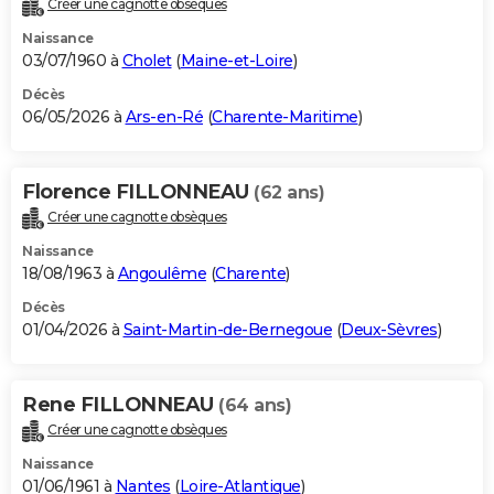
Créer une cagnotte obsèques
City break
Voyage de noces
Climat
Destinations
Voyage nature
Forum
+
PHOTO
Naissance
03/07/1960 à
Cholet
(
Maine-et-Loire
)
GUIDES D'ACHAT
Décès
06/05/2026 à
Ars-en-Ré
(
Charente-Maritime
)
BONS PLANS
CARTE DE VOEUX
Florence FILLONNEAU
(62 ans)
Carte Bonne année
Carte Pâques
Carte de Noël
Carte Saint-Valentin
Carte d'anniversaire
DICTIONNAIRE
Créer une cagnotte obsèques
Biographies
Expressions
Dictionnaire
Citations
Proverbes
PROGRAMME TV
Naissance
18/08/1963 à
Angoulême
(
Charente
)
COPAINS D'AVANT
Décès
01/04/2026 à
Saint-Martin-de-Bernegoue
(
Deux-Sèvres
)
Se connecter
Collèges
Universités
Service militaire
S'inscrire
Lycées
Primaires
Entreprises
Avis de recherche
AVIS DE DÉCÈS
FORUM
Rene FILLONNEAU
(64 ans)
Lifestyle
Sport
Television
Cinema
Bricolage
Culture
Auto
Voyage
Créer une cagnotte obsèques
Naissance
01/06/1961 à
Nantes
(
Loire-Atlantique
)