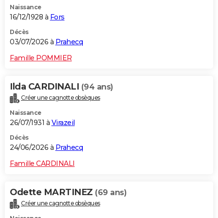
Naissance
City break
Voyage de noces
Climat
Destinations
Voyage nature
Forum
+
PHOTO
16/12/1928 à
Fors
GUIDES D'ACHAT
Décès
03/07/2026 à
Prahecq
BONS PLANS
Famille POMMIER
CARTE DE VOEUX
Ilda CARDINALI
(94 ans)
Carte Bonne année
Carte Pâques
Carte de Noël
Carte Saint-Valentin
Carte d'anniversaire
DICTIONNAIRE
Créer une cagnotte obsèques
Biographies
Expressions
Dictionnaire
Citations
Proverbes
PROGRAMME TV
Naissance
26/07/1931 à
Virazeil
COPAINS D'AVANT
Décès
24/06/2026 à
Prahecq
Se connecter
Collèges
Universités
Service militaire
S'inscrire
Lycées
Primaires
Entreprises
Avis de recherche
AVIS DE DÉCÈS
Famille CARDINALI
FORUM
Lifestyle
Sport
Television
Cinema
Bricolage
Culture
Auto
Voyage
Odette MARTINEZ
(69 ans)
Créer une cagnotte obsèques