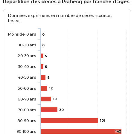
Répartition des décès à Prahecq par tranche d'âges
Données exprimées en nombre de décès (source :
Insee)
Moins de 10 ans
0
10-20 ans
0
20-30 ans
5
30-40 ans
5
40-50 ans
9
50-60 ans
12
60-70 ans
19
70-80 ans
30
80-90 ans
101
90-100 ans
142