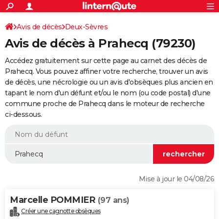
ACTUALITÉS
Connexion
S'inscrire
Avis de décès
Deux-Sèvres
Rechercher
Société
Education
Villes
Politique
Faits Divers
Monde
+
SPORT
Avis de décès à Prahecq (79230)
Football
Cyclisme
Forum
Coupe du monde 2026
Tennis
Rugby
CULTURE
Accédez gratuitement sur cette page au carnet des décès de
TNT
Cinéma
Musique
Programme TV
Streaming
Sorties cinéma
+
Prahecq. Vous pouvez affiner votre recherche, trouver un avis
FINANCE
de décès, une nécrologie ou un avis d'obsèques plus ancien en
Impôts
Immobilier
Banque
Crédit
Retraite
Epargne
Risques naturels par ville
Assurance
AUTO
tapant le nom d'un défunt et/ou le nom (ou code postal) d'une
commune proche de Prahecq dans le moteur de recherche
Réserver un essai
Berlines
Forum auto
Essais
Citadines
SUV
+
HIGH-TECH
ci-dessous.
Meilleur smartphone
Ordinateurs
Guide high-tech
Mobiles
Internet
Jeux vidéo
+
BRICOLAGE
Aménagement intérieur
Cuisine
Jardinage
+
Forum
Extérieur
Salle de bains
Rangement
WEEK-END
Escapades
Expositions
Week-end nature
Guides de France
Patrimoine
Musées
+
LIFESTYLE
Mise à jour le 04/08/26
Bien-être
Mode
+
Art de vivre
Loisirs
Modes de vie
SANTE
Marcelle POMMIER
(97 ans)
Guide de la santé
Médicaments
+
Alimentation
Maladies
Sommeil
VOYAGE
Créer une cagnotte obsèques