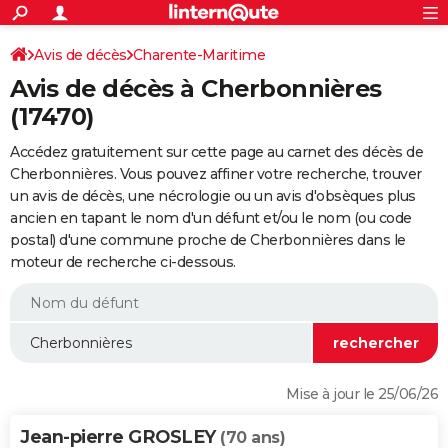
ACTUALITÉS
Connexion
S'inscrire
Avis de décès
Charente-Maritime
Rechercher
Société
Education
Villes
Politique
Faits Divers
Monde
+
SPORT
Avis de décès à Cherbonnières
Football
Cyclisme
Forum
Coupe du monde 2026
Tennis
Rugby
CULTURE
(17470)
TNT
Cinéma
Musique
Programme TV
Streaming
Sorties cinéma
+
FINANCE
Accédez gratuitement sur cette page au carnet des décès de
Cherbonnières. Vous pouvez affiner votre recherche, trouver
Impôts
Immobilier
Banque
Crédit
Retraite
Epargne
Risques naturels par ville
Assurance
AUTO
un avis de décès, une nécrologie ou un avis d'obsèques plus
ancien en tapant le nom d'un défunt et/ou le nom (ou code
Réserver un essai
Berlines
Forum auto
Essais
Citadines
SUV
+
HIGH-TECH
postal) d'une commune proche de Cherbonnières dans le
moteur de recherche ci-dessous.
Meilleur smartphone
Ordinateurs
Guide high-tech
Mobiles
Internet
Jeux vidéo
+
BRICOLAGE
Aménagement intérieur
Cuisine
Jardinage
+
Forum
Extérieur
Salle de bains
Rangement
WEEK-END
Escapades
Expositions
Week-end nature
Guides de France
Patrimoine
Musées
+
LIFESTYLE
Bien-être
Mode
+
Art de vivre
Loisirs
Modes de vie
SANTE
Mise à jour le 25/06/26
Guide de la santé
Médicaments
+
Alimentation
Maladies
Sommeil
VOYAGE
Jean-pierre GROSLEY
(70 ans)