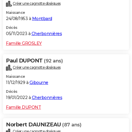
Créer une cagnotte obsèques
City break
Voyage de noces
Climat
Destinations
Voyage nature
Forum
+
PHOTO
Naissance
24/08/1953 à
Montbard
GUIDES D'ACHAT
Décès
BONS PLANS
05/11/2023 à
Cherbonnières
CARTE DE VOEUX
Famille GROSLEY
Carte Bonne année
Carte Pâques
Carte de Noël
Carte Saint-Valentin
Carte d'anniversaire
DICTIONNAIRE
Paul DUPONT
(92 ans)
Biographies
Expressions
Dictionnaire
Citations
Proverbes
PROGRAMME TV
Créer une cagnotte obsèques
Naissance
COPAINS D'AVANT
11/12/1929 à
Gibourne
Se connecter
Collèges
Universités
Service militaire
S'inscrire
Lycées
Primaires
Entreprises
Avis de recherche
AVIS DE DÉCÈS
Décès
19/01/2022 à
Cherbonnières
FORUM
Famille DUPONT
Lifestyle
Sport
Television
Cinema
Bricolage
Culture
Auto
Voyage
Norbert DAUNIZEAU
(87 ans)
Créer une cagnotte obsèques