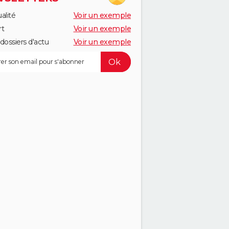
alité
Voir un exemple
rt
Voir un exemple
dossiers d'actu
Voir un exemple