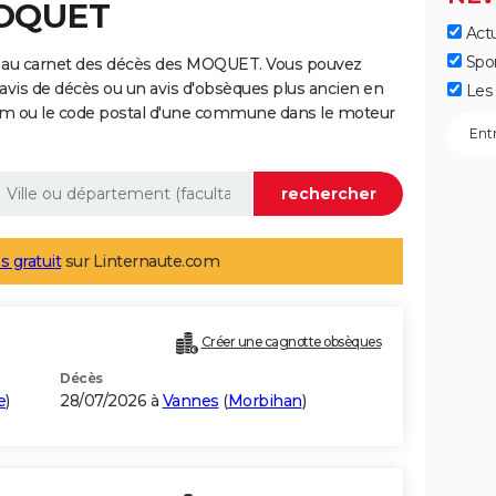
MOQUET
Actu
Spo
e au carnet des décès des MOQUET. Vous pouvez
 avis de décès ou un avis d'obsèques plus ancien en
Les 
nom ou le code postal d'une commune dans le moteur
s gratuit
sur Linternaute.com
Créer une cagnotte obsèques
Décès
e
)
28/07/2026 à
Vannes
(
Morbihan
)