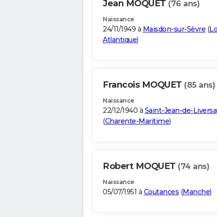
Jean MOQUET
(76 ans)
Naissance
24/11/1949 à
Maisdon-sur-Sèvre
(
Lo
Atlantique
)
Francois MOQUET
(85 ans)
Naissance
22/12/1940 à
Saint-Jean-de-Liversa
(
Charente-Maritime
)
Robert MOQUET
(74 ans)
Naissance
05/07/1951 à
Coutances
(
Manche
)