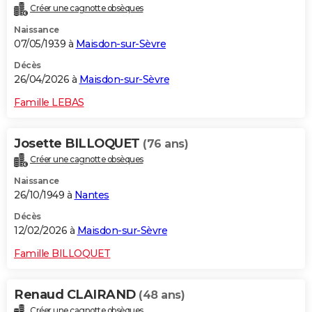
Créer une cagnotte obsèques
City break
Voyage de noces
Climat
Destinations
Voyage nature
Forum
+
PHOTO
Naissance
07/05/1939 à
Maisdon-sur-Sèvre
GUIDES D'ACHAT
Décès
BONS PLANS
26/04/2026 à
Maisdon-sur-Sèvre
CARTE DE VOEUX
Famille LEBAS
Carte Bonne année
Carte Pâques
Carte de Noël
Carte Saint-Valentin
Carte d'anniversaire
DICTIONNAIRE
Josette BILLOQUET
(76 ans)
Biographies
Expressions
Dictionnaire
Citations
Proverbes
PROGRAMME TV
Créer une cagnotte obsèques
Naissance
COPAINS D'AVANT
26/10/1949 à
Nantes
Se connecter
Collèges
Universités
Service militaire
S'inscrire
Lycées
Primaires
Entreprises
Avis de recherche
AVIS DE DÉCÈS
Décès
12/02/2026 à
Maisdon-sur-Sèvre
FORUM
Famille BILLOQUET
Lifestyle
Sport
Television
Cinema
Bricolage
Culture
Auto
Voyage
Renaud CLAIRAND
(48 ans)
Créer une cagnotte obsèques