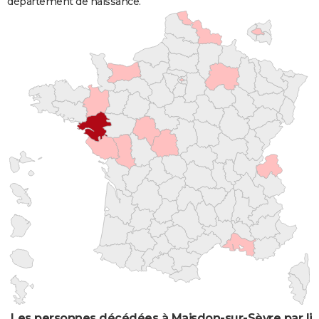
département de naissance.
Les personnes décédées à Maisdon-sur-Sèvre par li