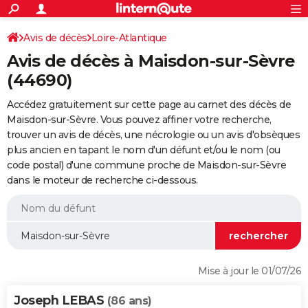
ACTUALITÉS
Connexion
S'inscrire
Avis de décès
Loire-Atlantique
Rechercher
Société
Education
Villes
Politique
Faits Divers
Monde
+
SPORT
Avis de décès à Maisdon-sur-Sèvre
Football
Cyclisme
Forum
Coupe du monde 2026
Tennis
Rugby
CULTURE
(44690)
TNT
Cinéma
Musique
Programme TV
Streaming
Sorties cinéma
+
FINANCE
Accédez gratuitement sur cette page au carnet des décès de
Maisdon-sur-Sèvre. Vous pouvez affiner votre recherche,
Impôts
Immobilier
Banque
Crédit
Retraite
Epargne
Risques naturels par ville
Assurance
AUTO
trouver un avis de décès, une nécrologie ou un avis d'obsèques
plus ancien en tapant le nom d'un défunt et/ou le nom (ou
Réserver un essai
Berlines
Forum auto
Essais
Citadines
SUV
+
HIGH-TECH
code postal) d'une commune proche de Maisdon-sur-Sèvre
dans le moteur de recherche ci-dessous.
Meilleur smartphone
Ordinateurs
Guide high-tech
Mobiles
Internet
Jeux vidéo
+
BRICOLAGE
Aménagement intérieur
Cuisine
Jardinage
+
Forum
Extérieur
Salle de bains
Rangement
WEEK-END
Escapades
Expositions
Week-end nature
Guides de France
Patrimoine
Musées
+
LIFESTYLE
Bien-être
Mode
+
Art de vivre
Loisirs
Modes de vie
SANTE
Mise à jour le 01/07/26
Guide de la santé
Médicaments
+
Alimentation
Maladies
Sommeil
VOYAGE
Joseph LEBAS
(86 ans)