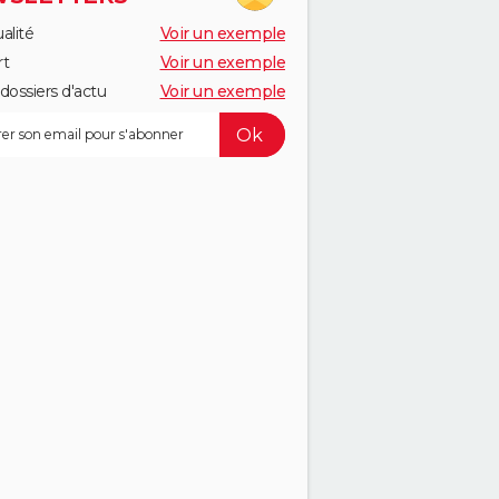
alité
Voir un exemple
rt
Voir un exemple
dossiers d'actu
Voir un exemple