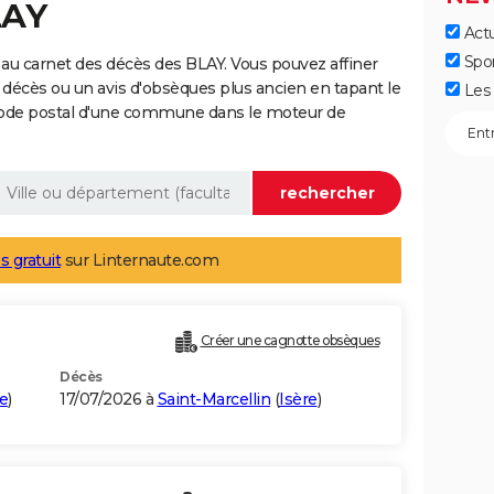
LAY
Actu
Spo
au carnet des décès des BLAY. Vous pouvez affiner
 décès ou un avis d'obsèques plus ancien en tapant le
Les 
code postal d'une commune dans le moteur de
s gratuit
sur Linternaute.com
Créer une cagnotte obsèques
Décès
re
)
17/07/2026 à
Saint-Marcellin
(
Isère
)