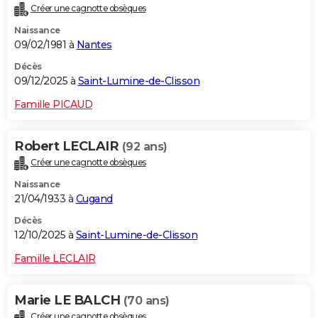
Créer une cagnotte obsèques
City break
Voyage de noces
Climat
Destinations
Voyage nature
Forum
+
PHOTO
Naissance
09/02/1981 à
Nantes
GUIDES D'ACHAT
Décès
BONS PLANS
09/12/2025 à
Saint-Lumine-de-Clisson
CARTE DE VOEUX
Famille PICAUD
Carte Bonne année
Carte Pâques
Carte de Noël
Carte Saint-Valentin
Carte d'anniversaire
DICTIONNAIRE
Robert LECLAIR
(92 ans)
Biographies
Expressions
Dictionnaire
Citations
Proverbes
PROGRAMME TV
Créer une cagnotte obsèques
Naissance
COPAINS D'AVANT
21/04/1933 à
Cugand
Se connecter
Collèges
Universités
Service militaire
S'inscrire
Lycées
Primaires
Entreprises
Avis de recherche
AVIS DE DÉCÈS
Décès
12/10/2025 à
Saint-Lumine-de-Clisson
FORUM
Famille LECLAIR
Lifestyle
Sport
Television
Cinema
Bricolage
Culture
Auto
Voyage
Marie LE BALCH
(70 ans)
Créer une cagnotte obsèques