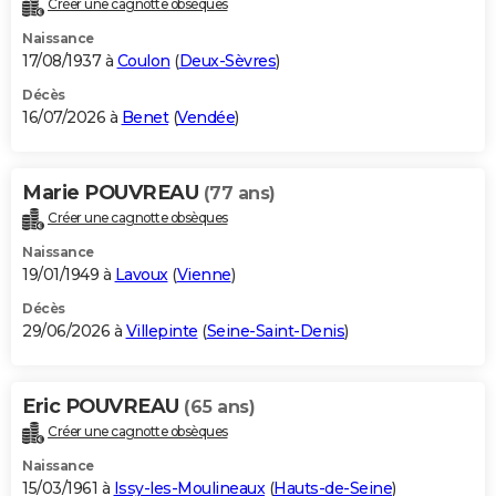
Créer une cagnotte obsèques
City break
Voyage de noces
Climat
Destinations
Voyage nature
Forum
+
PHOTO
Naissance
17/08/1937 à
Coulon
(
Deux-Sèvres
)
GUIDES D'ACHAT
Décès
16/07/2026 à
Benet
(
Vendée
)
BONS PLANS
CARTE DE VOEUX
Marie POUVREAU
(77 ans)
Carte Bonne année
Carte Pâques
Carte de Noël
Carte Saint-Valentin
Carte d'anniversaire
DICTIONNAIRE
Créer une cagnotte obsèques
Biographies
Expressions
Dictionnaire
Citations
Proverbes
PROGRAMME TV
Naissance
19/01/1949 à
Lavoux
(
Vienne
)
COPAINS D'AVANT
Décès
29/06/2026 à
Villepinte
(
Seine-Saint-Denis
)
Se connecter
Collèges
Universités
Service militaire
S'inscrire
Lycées
Primaires
Entreprises
Avis de recherche
AVIS DE DÉCÈS
FORUM
Eric POUVREAU
(65 ans)
Lifestyle
Sport
Television
Cinema
Bricolage
Culture
Auto
Voyage
Créer une cagnotte obsèques
Naissance
15/03/1961 à
Issy-les-Moulineaux
(
Hauts-de-Seine
)