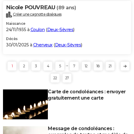
Nicole POUVREAU
(89 ans)
Créer une cagnotte obsèques
Naissance
24/11/1935 à
Coulon
(
Deux-Sèvres
)
Décès
30/01/2025 à
Cherveux
(
Deux-Sèvres
)
...
1
2
3
4
5
7
12
18
21
22
27
Carte de condoléances : envoyer
gratuitement une carte
Message de condoléances :