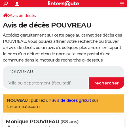
ACTUALITÉS
Connexion
S'inscrire
Avis de décès
Rechercher
Société
Education
Villes
Politique
Faits Divers
Monde
+
SPORT
Avis de décès POUVREAU
Football
Cyclisme
Forum
Coupe du monde 2026
Tennis
Rugby
CULTURE
Accédez gratuitement sur cette page au carnet des décès des
TNT
Cinéma
Musique
Programme TV
Streaming
Sorties cinéma
+
POUVREAU. Vous pouvez affiner votre recherche ou trouver
FINANCE
un avis de décès ou un avis d'obsèques plus ancien en tapant
Impôts
Immobilier
Banque
Crédit
Retraite
Epargne
Risques naturels par ville
Assurance
AUTO
le nom d'un défunt et/ou le nom ou le code postal d'une
commune dans le moteur de recherche ci-dessous.
Réserver un essai
Berlines
Forum auto
Essais
Citadines
SUV
+
HIGH-TECH
Meilleur smartphone
Ordinateurs
Guide high-tech
Mobiles
Internet
Jeux vidéo
+
BRICOLAGE
Aménagement intérieur
Cuisine
Jardinage
+
Forum
Extérieur
Salle de bains
Rangement
WEEK-END
Escapades
Expositions
Week-end nature
Guides de France
Patrimoine
Musées
+
LIFESTYLE
NOUVEAU :
publiez un
avis de décès gratuit
sur
Linternaute.com
Bien-être
Mode
+
Art de vivre
Loisirs
Modes de vie
SANTE
Monique POUVREAU
Guide de la santé
Médicaments
+
Alimentation
Maladies
Sommeil
(88 ans)
VOYAGE