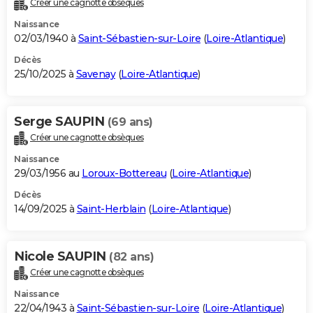
Créer une cagnotte obsèques
City break
Voyage de noces
Climat
Destinations
Voyage nature
Forum
+
PHOTO
Naissance
02/03/1940 à
Saint-Sébastien-sur-Loire
(
Loire-Atlantique
)
GUIDES D'ACHAT
Décès
25/10/2025 à
Savenay
(
Loire-Atlantique
)
BONS PLANS
CARTE DE VOEUX
Serge SAUPIN
(69 ans)
Carte Bonne année
Carte Pâques
Carte de Noël
Carte Saint-Valentin
Carte d'anniversaire
DICTIONNAIRE
Créer une cagnotte obsèques
Biographies
Expressions
Dictionnaire
Citations
Proverbes
PROGRAMME TV
Naissance
29/03/1956 au
Loroux-Bottereau
(
Loire-Atlantique
)
COPAINS D'AVANT
Décès
14/09/2025 à
Saint-Herblain
(
Loire-Atlantique
)
Se connecter
Collèges
Universités
Service militaire
S'inscrire
Lycées
Primaires
Entreprises
Avis de recherche
AVIS DE DÉCÈS
FORUM
Nicole SAUPIN
(82 ans)
Lifestyle
Sport
Television
Cinema
Bricolage
Culture
Auto
Voyage
Créer une cagnotte obsèques
Naissance
22/04/1943 à
Saint-Sébastien-sur-Loire
(
Loire-Atlantique
)