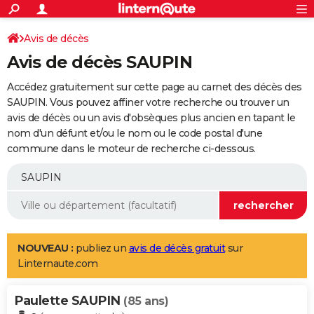
ACTUALITÉS
Connexion
S'inscrire
Avis de décès
Rechercher
Société
Education
Villes
Politique
Faits Divers
Monde
+
SPORT
Avis de décès SAUPIN
Football
Cyclisme
Forum
Coupe du monde 2026
Tennis
Rugby
CULTURE
Accédez gratuitement sur cette page au carnet des décès des
TNT
Cinéma
Musique
Programme TV
Streaming
Sorties cinéma
+
SAUPIN. Vous pouvez affiner votre recherche ou trouver un
FINANCE
avis de décès ou un avis d'obsèques plus ancien en tapant le
Impôts
Immobilier
Banque
Crédit
Retraite
Epargne
Risques naturels par ville
Assurance
AUTO
nom d'un défunt et/ou le nom ou le code postal d'une
commune dans le moteur de recherche ci-dessous.
Réserver un essai
Berlines
Forum auto
Essais
Citadines
SUV
+
HIGH-TECH
Meilleur smartphone
Ordinateurs
Guide high-tech
Mobiles
Internet
Jeux vidéo
+
BRICOLAGE
Aménagement intérieur
Cuisine
Jardinage
+
Forum
Extérieur
Salle de bains
Rangement
WEEK-END
Escapades
Expositions
Week-end nature
Guides de France
Patrimoine
Musées
+
LIFESTYLE
NOUVEAU :
publiez un
avis de décès gratuit
sur
Linternaute.com
Bien-être
Mode
+
Art de vivre
Loisirs
Modes de vie
SANTE
Paulette SAUPIN
Guide de la santé
Médicaments
+
Alimentation
Maladies
Sommeil
(85 ans)
VOYAGE