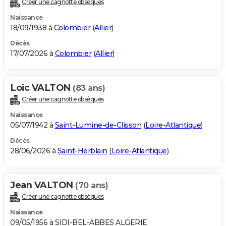
Créer une cagnotte obsèques
City break
Voyage de noces
Climat
Destinations
Voyage nature
Forum
+
PHOTO
Naissance
18/09/1938 à
Colombier
(
Allier
)
GUIDES D'ACHAT
Décès
17/07/2026 à
Colombier
(
Allier
)
BONS PLANS
CARTE DE VOEUX
Loic VALTON
(83 ans)
Carte Bonne année
Carte Pâques
Carte de Noël
Carte Saint-Valentin
Carte d'anniversaire
DICTIONNAIRE
Créer une cagnotte obsèques
Biographies
Expressions
Dictionnaire
Citations
Proverbes
PROGRAMME TV
Naissance
05/07/1942 à
Saint-Lumine-de-Clisson
(
Loire-Atlantique
)
COPAINS D'AVANT
Décès
28/06/2026 à
Saint-Herblain
(
Loire-Atlantique
)
Se connecter
Collèges
Universités
Service militaire
S'inscrire
Lycées
Primaires
Entreprises
Avis de recherche
AVIS DE DÉCÈS
FORUM
Jean VALTON
(70 ans)
Lifestyle
Sport
Television
Cinema
Bricolage
Culture
Auto
Voyage
Créer une cagnotte obsèques
Naissance
09/05/1956 à SIDI-BEL-ABBES ALGERIE