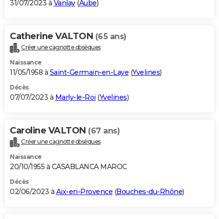
31/07/2023 à
Vanlay
(
Aube
)
Catherine VALTON
(65 ans)
Créer une cagnotte obsèques
Naissance
11/05/1958 à
Saint-Germain-en-Laye
(
Yvelines
)
Décès
07/07/2023 à
Marly-le-Roi
(
Yvelines
)
Caroline VALTON
(67 ans)
Créer une cagnotte obsèques
Naissance
20/10/1955 à CASABLANCA MAROC
Décès
02/06/2023 à
Aix-en-Provence
(
Bouches-du-Rhône
)