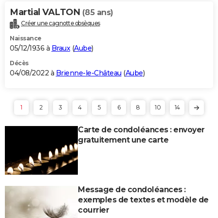
Martial VALTON
(85 ans)
Créer une cagnotte obsèques
Naissance
05/12/1936 à
Braux
(
Aube
)
Décès
04/08/2022 à
Brienne-le-Château
(
Aube
)
1
2
3
4
5
6
8
10
14
Carte de condoléances : envoyer
gratuitement une carte
Message de condoléances :
exemples de textes et modèle de
courrier