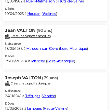
13/05/1962 à
Rueil-Malmaison
(
Hauts-de-Seine
)
Décès
10/04/2025 à
Houdan
(
Yvelines
)
Jean VALTON
(92 ans)
Créer une cagnotte obsèques
Naissance
18/03/1933 à
Maisdon-sur-Sèvre
(
Loire-Atlantique
)
Décès
29/03/2025 à la
Planche
(
Loire-Atlantique
)
Joseph VALTON
(79 ans)
Créer une cagnotte obsèques
Naissance
24/11/1945 à
Tiffauges
(
Vendée
)
Décès
12/03/2025 à
Limoges
(
Haute-Vienne
)