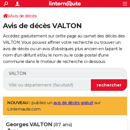
ACTUALITÉS
Connexion
S'inscrire
Avis de décès
Rechercher
Société
Education
Villes
Politique
Faits Divers
Monde
+
SPORT
Avis de décès VALTON
Football
Cyclisme
Forum
Coupe du monde 2026
Tennis
Rugby
CULTURE
Accédez gratuitement sur cette page au carnet des décès des
TNT
Cinéma
Musique
Programme TV
Streaming
Sorties cinéma
+
VALTON. Vous pouvez affiner votre recherche ou trouver un
FINANCE
avis de décès ou un avis d'obsèques plus ancien en tapant le
Impôts
Immobilier
Banque
Crédit
Retraite
Epargne
Risques naturels par ville
Assurance
AUTO
nom d'un défunt et/ou le nom ou le code postal d'une
commune dans le moteur de recherche ci-dessous.
Réserver un essai
Berlines
Forum auto
Essais
Citadines
SUV
+
HIGH-TECH
Meilleur smartphone
Ordinateurs
Guide high-tech
Mobiles
Internet
Jeux vidéo
+
BRICOLAGE
Aménagement intérieur
Cuisine
Jardinage
+
Forum
Extérieur
Salle de bains
Rangement
WEEK-END
Escapades
Expositions
Week-end nature
Guides de France
Patrimoine
Musées
+
LIFESTYLE
NOUVEAU :
publiez un
avis de décès gratuit
sur
Linternaute.com
Bien-être
Mode
+
Art de vivre
Loisirs
Modes de vie
SANTE
Georges VALTON
Guide de la santé
Médicaments
+
Alimentation
Maladies
Sommeil
(87 ans)
VOYAGE