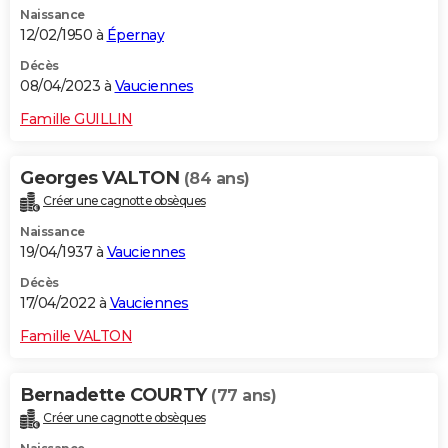
Naissance
City break
Voyage de noces
Climat
Destinations
Voyage nature
Forum
+
PHOTO
12/02/1950 à
Épernay
GUIDES D'ACHAT
Décès
08/04/2023 à
Vauciennes
BONS PLANS
Famille GUILLIN
CARTE DE VOEUX
Georges VALTON
(84 ans)
Carte Bonne année
Carte Pâques
Carte de Noël
Carte Saint-Valentin
Carte d'anniversaire
DICTIONNAIRE
Créer une cagnotte obsèques
Biographies
Expressions
Dictionnaire
Citations
Proverbes
PROGRAMME TV
Naissance
19/04/1937 à
Vauciennes
COPAINS D'AVANT
Décès
17/04/2022 à
Vauciennes
Se connecter
Collèges
Universités
Service militaire
S'inscrire
Lycées
Primaires
Entreprises
Avis de recherche
AVIS DE DÉCÈS
Famille VALTON
FORUM
Lifestyle
Sport
Television
Cinema
Bricolage
Culture
Auto
Voyage
Bernadette COURTY
(77 ans)
Créer une cagnotte obsèques