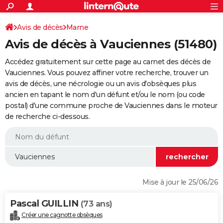
ACTUALITÉS
Connexion
S'inscrire
Avis de décès
Marne
Rechercher
Société
Education
Villes
Politique
Faits Divers
Monde
+
SPORT
Avis de décès à Vauciennes (51480)
Football
Cyclisme
Forum
Coupe du monde 2026
Tennis
Rugby
CULTURE
Accédez gratuitement sur cette page au carnet des décès de
TNT
Cinéma
Musique
Programme TV
Streaming
Sorties cinéma
+
Vauciennes. Vous pouvez affiner votre recherche, trouver un
FINANCE
avis de décès, une nécrologie ou un avis d'obsèques plus
Impôts
Immobilier
Banque
Crédit
Retraite
Epargne
Risques naturels par ville
Assurance
AUTO
ancien en tapant le nom d'un défunt et/ou le nom (ou code
postal) d'une commune proche de Vauciennes dans le moteur
Réserver un essai
Berlines
Forum auto
Essais
Citadines
SUV
+
HIGH-TECH
de recherche ci-dessous.
Meilleur smartphone
Ordinateurs
Guide high-tech
Mobiles
Internet
Jeux vidéo
+
BRICOLAGE
Aménagement intérieur
Cuisine
Jardinage
+
Forum
Extérieur
Salle de bains
Rangement
WEEK-END
Escapades
Expositions
Week-end nature
Guides de France
Patrimoine
Musées
+
LIFESTYLE
Mise à jour le 25/06/26
Bien-être
Mode
+
Art de vivre
Loisirs
Modes de vie
SANTE
Pascal GUILLIN
(73 ans)
Guide de la santé
Médicaments
+
Alimentation
Maladies
Sommeil
VOYAGE
Créer une cagnotte obsèques