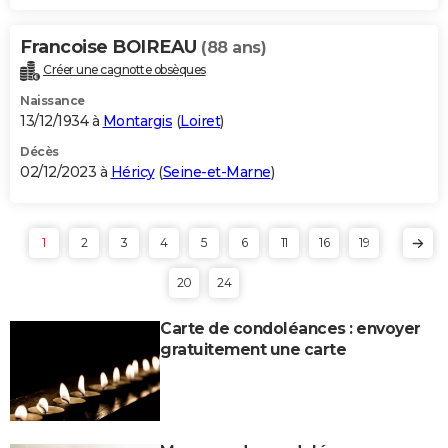
Francoise BOIREAU
(88 ans)
Créer une cagnotte obsèques
Naissance
13/12/1934 à
Montargis
(
Loiret
)
Décès
02/12/2023 à
Héricy
(
Seine-et-Marne
)
1
2
3
4
5
6
11
16
19
20
24
Carte de condoléances : envoyer
gratuitement une carte