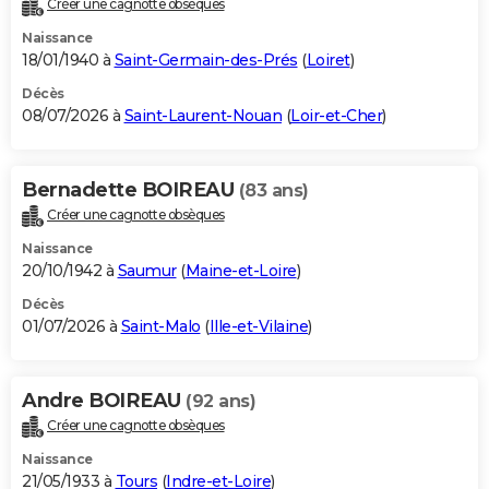
Créer une cagnotte obsèques
City break
Voyage de noces
Climat
Destinations
Voyage nature
Forum
+
PHOTO
Naissance
18/01/1940 à
Saint-Germain-des-Prés
(
Loiret
)
GUIDES D'ACHAT
Décès
08/07/2026 à
Saint-Laurent-Nouan
(
Loir-et-Cher
)
BONS PLANS
CARTE DE VOEUX
Bernadette BOIREAU
(83 ans)
Carte Bonne année
Carte Pâques
Carte de Noël
Carte Saint-Valentin
Carte d'anniversaire
DICTIONNAIRE
Créer une cagnotte obsèques
Biographies
Expressions
Dictionnaire
Citations
Proverbes
PROGRAMME TV
Naissance
20/10/1942 à
Saumur
(
Maine-et-Loire
)
COPAINS D'AVANT
Décès
01/07/2026 à
Saint-Malo
(
Ille-et-Vilaine
)
Se connecter
Collèges
Universités
Service militaire
S'inscrire
Lycées
Primaires
Entreprises
Avis de recherche
AVIS DE DÉCÈS
FORUM
Andre BOIREAU
(92 ans)
Lifestyle
Sport
Television
Cinema
Bricolage
Culture
Auto
Voyage
Créer une cagnotte obsèques
Naissance
21/05/1933 à
Tours
(
Indre-et-Loire
)