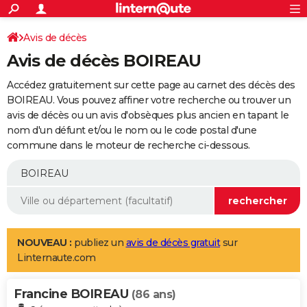
ACTUALITÉS
Connexion
S'inscrire
Avis de décès
Rechercher
Société
Education
Villes
Politique
Faits Divers
Monde
+
SPORT
Avis de décès BOIREAU
Football
Cyclisme
Forum
Coupe du monde 2026
Tennis
Rugby
CULTURE
Accédez gratuitement sur cette page au carnet des décès des
TNT
Cinéma
Musique
Programme TV
Streaming
Sorties cinéma
+
BOIREAU. Vous pouvez affiner votre recherche ou trouver un
FINANCE
avis de décès ou un avis d'obsèques plus ancien en tapant le
Impôts
Immobilier
Banque
Crédit
Retraite
Epargne
Risques naturels par ville
Assurance
AUTO
nom d'un défunt et/ou le nom ou le code postal d'une
commune dans le moteur de recherche ci-dessous.
Réserver un essai
Berlines
Forum auto
Essais
Citadines
SUV
+
HIGH-TECH
Meilleur smartphone
Ordinateurs
Guide high-tech
Mobiles
Internet
Jeux vidéo
+
BRICOLAGE
Aménagement intérieur
Cuisine
Jardinage
+
Forum
Extérieur
Salle de bains
Rangement
WEEK-END
Escapades
Expositions
Week-end nature
Guides de France
Patrimoine
Musées
+
LIFESTYLE
NOUVEAU :
publiez un
avis de décès gratuit
sur
Linternaute.com
Bien-être
Mode
+
Art de vivre
Loisirs
Modes de vie
SANTE
Francine BOIREAU
Guide de la santé
Médicaments
+
Alimentation
Maladies
Sommeil
(86 ans)
VOYAGE