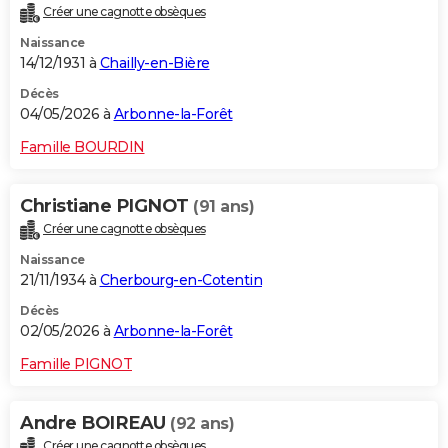
Créer une cagnotte obsèques
City break
Voyage de noces
Climat
Destinations
Voyage nature
Forum
+
PHOTO
Naissance
14/12/1931 à
Chailly-en-Bière
GUIDES D'ACHAT
Décès
BONS PLANS
04/05/2026 à
Arbonne-la-Forêt
CARTE DE VOEUX
Famille BOURDIN
Carte Bonne année
Carte Pâques
Carte de Noël
Carte Saint-Valentin
Carte d'anniversaire
DICTIONNAIRE
Christiane PIGNOT
(91 ans)
Biographies
Expressions
Dictionnaire
Citations
Proverbes
PROGRAMME TV
Créer une cagnotte obsèques
Naissance
COPAINS D'AVANT
21/11/1934 à
Cherbourg-en-Cotentin
Se connecter
Collèges
Universités
Service militaire
S'inscrire
Lycées
Primaires
Entreprises
Avis de recherche
AVIS DE DÉCÈS
Décès
02/05/2026 à
Arbonne-la-Forêt
FORUM
Famille PIGNOT
Lifestyle
Sport
Television
Cinema
Bricolage
Culture
Auto
Voyage
Andre BOIREAU
(92 ans)
Créer une cagnotte obsèques