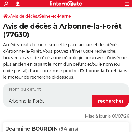
ACTUALITÉS
Connexion
S'inscrire
Avis de décès
Seine-et-Marne
Rechercher
Société
Education
Villes
Politique
Faits Divers
Monde
+
SPORT
Avis de décès à Arbonne-la-Forêt
Football
Cyclisme
Forum
Coupe du monde 2026
Tennis
Rugby
CULTURE
(77630)
TNT
Cinéma
Musique
Programme TV
Streaming
Sorties cinéma
+
FINANCE
Accédez gratuitement sur cette page au carnet des décès
d'Arbonne-la-Forêt. Vous pouvez affiner votre recherche,
Impôts
Immobilier
Banque
Crédit
Retraite
Epargne
Risques naturels par ville
Assurance
AUTO
trouver un avis de décès, une nécrologie ou un avis d'obsèques
plus ancien en tapant le nom d'un défunt et/ou le nom (ou
Réserver un essai
Berlines
Forum auto
Essais
Citadines
SUV
+
HIGH-TECH
code postal) d'une commune proche d'Arbonne-la-Forêt dans
le moteur de recherche ci-dessous.
Meilleur smartphone
Ordinateurs
Guide high-tech
Mobiles
Internet
Jeux vidéo
+
BRICOLAGE
Aménagement intérieur
Cuisine
Jardinage
+
Forum
Extérieur
Salle de bains
Rangement
WEEK-END
Escapades
Expositions
Week-end nature
Guides de France
Patrimoine
Musées
+
LIFESTYLE
Bien-être
Mode
+
Art de vivre
Loisirs
Modes de vie
SANTE
Mise à jour le 01/07/26
Guide de la santé
Médicaments
+
Alimentation
Maladies
Sommeil
VOYAGE
Jeannine BOURDIN
(94 ans)