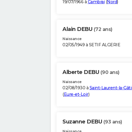
19/07/1966 à
Cambrai
(
Nord
)
Alain DEBU
(72 ans)
Naissance
02/05/1949 à SETIF ALGERIE
Alberte DEBU
(90 ans)
Naissance
02/08/1930 à
Saint-Laurent-la-Gât
(
Eure-et-Loir
)
Suzanne DEBU
(93 ans)
Naissance