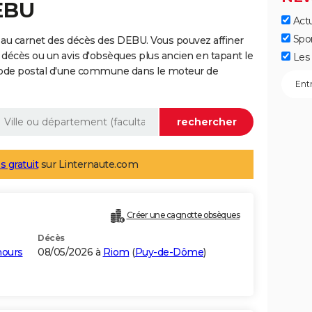
EBU
Actu
Spo
 au carnet des décès des DEBU. Vous pouvez affiner
 décès ou un avis d'obsèques plus ancien en tapant le
Les 
code postal d'une commune dans le moteur de
s gratuit
sur Linternaute.com
Créer une cagnotte obsèques
Décès
mours
08/05/2026 à
Riom
(
Puy-de-Dôme
)