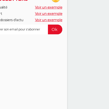
alité
Voir un exemple
rt
Voir un exemple
dossiers d'actu
Voir un exemple