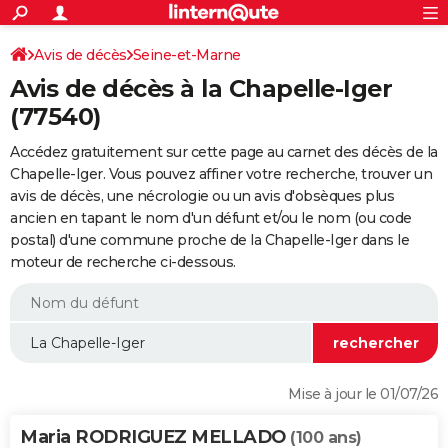
ACTUALITÉS
Connexion
S'inscrire
Avis de décès
Seine-et-Marne
Rechercher
Société
Education
Villes
Politique
Faits Divers
Monde
+
SPORT
Avis de décès à la Chapelle-Iger
Football
Cyclisme
Forum
Coupe du monde 2026
Tennis
Rugby
CULTURE
(77540)
TNT
Cinéma
Musique
Programme TV
Streaming
Sorties cinéma
+
FINANCE
Accédez gratuitement sur cette page au carnet des décès de la
Chapelle-Iger. Vous pouvez affiner votre recherche, trouver un
Impôts
Immobilier
Banque
Crédit
Retraite
Epargne
Risques naturels par ville
Assurance
AUTO
avis de décès, une nécrologie ou un avis d'obsèques plus
ancien en tapant le nom d'un défunt et/ou le nom (ou code
Réserver un essai
Berlines
Forum auto
Essais
Citadines
SUV
+
HIGH-TECH
postal) d'une commune proche de la Chapelle-Iger dans le
moteur de recherche ci-dessous.
Meilleur smartphone
Ordinateurs
Guide high-tech
Mobiles
Internet
Jeux vidéo
+
BRICOLAGE
Aménagement intérieur
Cuisine
Jardinage
+
Forum
Extérieur
Salle de bains
Rangement
WEEK-END
Escapades
Expositions
Week-end nature
Guides de France
Patrimoine
Musées
+
LIFESTYLE
Bien-être
Mode
+
Art de vivre
Loisirs
Modes de vie
SANTE
Mise à jour le 01/07/26
Guide de la santé
Médicaments
+
Alimentation
Maladies
Sommeil
VOYAGE
Maria RODRIGUEZ MELLADO
(100 ans)