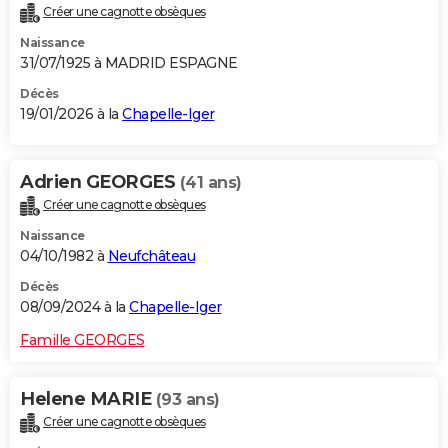
Créer une cagnotte obsèques
City break
Voyage de noces
Climat
Destinations
Voyage nature
Forum
+
PHOTO
Naissance
31/07/1925 à MADRID ESPAGNE
GUIDES D'ACHAT
Décès
BONS PLANS
19/01/2026 à la
Chapelle-Iger
CARTE DE VOEUX
Adrien GEORGES
(41 ans)
Carte Bonne année
Carte Pâques
Carte de Noël
Carte Saint-Valentin
Carte d'anniversaire
DICTIONNAIRE
Créer une cagnotte obsèques
Biographies
Expressions
Dictionnaire
Citations
Proverbes
PROGRAMME TV
Naissance
04/10/1982 à
Neufchâteau
COPAINS D'AVANT
Décès
Se connecter
Collèges
Universités
Service militaire
S'inscrire
Lycées
Primaires
Entreprises
Avis de recherche
08/09/2024 à la
Chapelle-Iger
AVIS DE DÉCÈS
Famille GEORGES
FORUM
Lifestyle
Sport
Television
Cinema
Bricolage
Culture
Auto
Voyage
Helene MARIE
(93 ans)
Créer une cagnotte obsèques