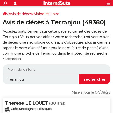
ACTUALITÉS
Connexion
S'inscrire
Avis de décès
Maine-et-Loire
Rechercher
Société
Education
Villes
Politique
Faits Divers
Monde
+
SPORT
Avis de décès à Terranjou (49380)
Football
Cyclisme
Forum
Coupe du monde 2026
Tennis
Rugby
CULTURE
Accédez gratuitement sur cette page au carnet des décès de
TNT
Cinéma
Musique
Programme TV
Streaming
Sorties cinéma
+
Terranjou. Vous pouvez affiner votre recherche, trouver un avis
FINANCE
de décès, une nécrologie ou un avis d'obsèques plus ancien en
Impôts
Immobilier
Banque
Crédit
Retraite
Epargne
Risques naturels par ville
Assurance
AUTO
tapant le nom d'un défunt et/ou le nom (ou code postal) d'une
commune proche de Terranjou dans le moteur de recherche
Réserver un essai
Berlines
Forum auto
Essais
Citadines
SUV
+
HIGH-TECH
ci-dessous.
Meilleur smartphone
Ordinateurs
Guide high-tech
Mobiles
Internet
Jeux vidéo
+
BRICOLAGE
Aménagement intérieur
Cuisine
Jardinage
+
Forum
Extérieur
Salle de bains
Rangement
WEEK-END
Escapades
Expositions
Week-end nature
Guides de France
Patrimoine
Musées
+
LIFESTYLE
Mise à jour le 04/08/26
Bien-être
Mode
+
Art de vivre
Loisirs
Modes de vie
SANTE
Therese LE LOUET
(80 ans)
Guide de la santé
Médicaments
+
Alimentation
Maladies
Sommeil
VOYAGE
Créer une cagnotte obsèques