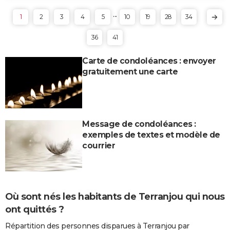
...
1
2
3
4
5
10
19
28
34
36
41
Carte de condoléances : envoyer
gratuitement une carte
Message de condoléances :
exemples de textes et modèle de
courrier
Où sont nés les habitants de Terranjou qui nous
ont quittés ?
Répartition des personnes disparues à Terranjou par