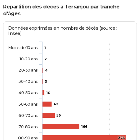
Répartition des décès à Terranjou par tranche
d'âges
Données exprimées en nombre de décès (source :
Insee)
Moins de 10 ans
1
10-20 ans
2
20-30 ans
4
30-40 ans
3
40-50 ans
10
50-60 ans
42
60-70 ans
56
70-80 ans
166
80-90 ans
374