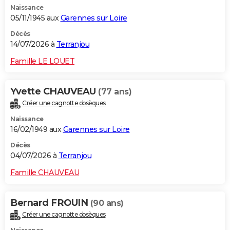
Naissance
City break
Voyage de noces
Climat
Destinations
Voyage nature
Forum
+
PHOTO
05/11/1945 aux
Garennes sur Loire
GUIDES D'ACHAT
Décès
14/07/2026 à
Terranjou
BONS PLANS
Famille LE LOUET
CARTE DE VOEUX
Yvette CHAUVEAU
(77 ans)
Carte Bonne année
Carte Pâques
Carte de Noël
Carte Saint-Valentin
Carte d'anniversaire
DICTIONNAIRE
Créer une cagnotte obsèques
Biographies
Expressions
Dictionnaire
Citations
Proverbes
PROGRAMME TV
Naissance
16/02/1949 aux
Garennes sur Loire
COPAINS D'AVANT
Décès
04/07/2026 à
Terranjou
Se connecter
Collèges
Universités
Service militaire
S'inscrire
Lycées
Primaires
Entreprises
Avis de recherche
AVIS DE DÉCÈS
Famille CHAUVEAU
FORUM
Lifestyle
Sport
Television
Cinema
Bricolage
Culture
Auto
Voyage
Bernard FROUIN
(90 ans)
Créer une cagnotte obsèques