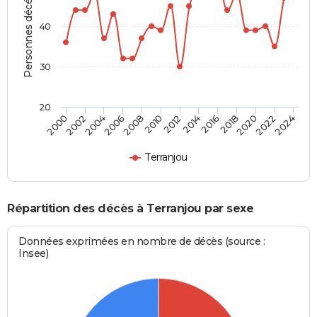
Personnes décédées
40
30
20
2002
2012
2022
2004
2014
2024
2006
2016
2008
2018
2000
2010
2020
Terranjou
Répartition des décès à Terranjou par sexe
Données exprimées en nombre de décès (source :
Insee)