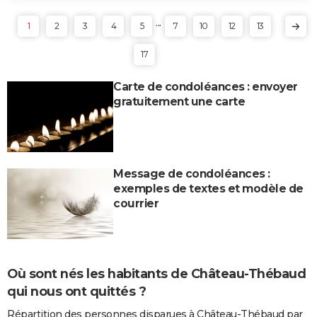
...
1
2
3
4
5
7
10
12
13
17
Carte de condoléances : envoyer
gratuitement une carte
Message de condoléances :
exemples de textes et modèle de
courrier
Où sont nés les habitants de Château-Thébaud
qui nous ont quittés ?
Répartition des personnes disparues à Château-Thébaud par