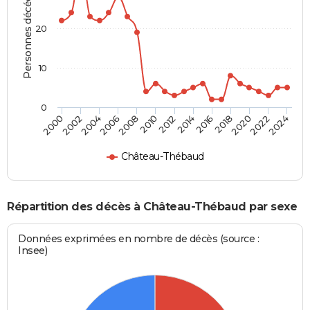
Personnes décédées
20
10
0
2000
2006
2012
2018
2024
2004
2010
2016
2022
2002
2008
2014
2020
Château-Thébaud
Répartition des décès à Château-Thébaud par sexe
Données exprimées en nombre de décès (source :
Insee)