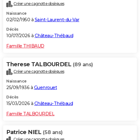
Créer une cagnotte obsèques
City break
Voyage de noces
Climat
Destinations
Voyage nature
Forum
+
PHOTO
Naissance
02/02/1950 à
Saint-Laurent-du-Var
GUIDES D'ACHAT
Décès
BONS PLANS
10/07/2026 à
Château-Thébaud
CARTE DE VOEUX
Famille THIBAUD
Carte Bonne année
Carte Pâques
Carte de Noël
Carte Saint-Valentin
Carte d'anniversaire
DICTIONNAIRE
Therese TALBOURDEL
(89 ans)
Biographies
Expressions
Dictionnaire
Citations
Proverbes
PROGRAMME TV
Créer une cagnotte obsèques
Naissance
COPAINS D'AVANT
25/09/1936 à
Guenrouet
Se connecter
Collèges
Universités
Service militaire
S'inscrire
Lycées
Primaires
Entreprises
Avis de recherche
AVIS DE DÉCÈS
Décès
15/03/2026 à
Château-Thébaud
FORUM
Famille TALBOURDEL
Lifestyle
Sport
Television
Cinema
Bricolage
Culture
Auto
Voyage
Patrice NIEL
(58 ans)
Créer une cagnotte obsèques