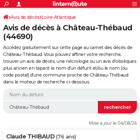
ACTUALITÉS
Connexion
S'inscrire
Avis de décès
Loire-Atlantique
Rechercher
Société
Education
Villes
Politique
Faits Divers
Monde
+
SPORT
Avis de décès à Château-Thébaud
Football
Cyclisme
Forum
Coupe du monde 2026
Tennis
Rugby
CULTURE
(44690)
TNT
Cinéma
Musique
Programme TV
Streaming
Sorties cinéma
+
FINANCE
Accédez gratuitement sur cette page au carnet des décès de
Château-Thébaud. Vous pouvez affiner votre recherche,
Impôts
Immobilier
Banque
Crédit
Retraite
Epargne
Risques naturels par ville
Assurance
AUTO
trouver un avis de décès, une nécrologie ou un avis d'obsèques
plus ancien en tapant le nom d'un défunt et/ou le nom (ou
Réserver un essai
Berlines
Forum auto
Essais
Citadines
SUV
+
HIGH-TECH
code postal) d'une commune proche de Château-Thébaud
dans le moteur de recherche ci-dessous.
Meilleur smartphone
Ordinateurs
Guide high-tech
Mobiles
Internet
Jeux vidéo
+
BRICOLAGE
Aménagement intérieur
Cuisine
Jardinage
+
Forum
Extérieur
Salle de bains
Rangement
WEEK-END
Escapades
Expositions
Week-end nature
Guides de France
Patrimoine
Musées
+
LIFESTYLE
Bien-être
Mode
+
Art de vivre
Loisirs
Modes de vie
SANTE
Mise à jour le 04/08/26
Guide de la santé
Médicaments
+
Alimentation
Maladies
Sommeil
VOYAGE
Claude THIBAUD
(76 ans)