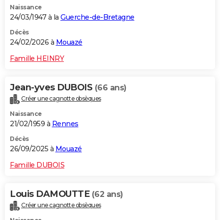
Naissance
City break
Voyage de noces
Climat
Destinations
Voyage nature
Forum
+
PHOTO
24/03/1947 à la
Guerche-de-Bretagne
GUIDES D'ACHAT
Décès
24/02/2026 à
Mouazé
BONS PLANS
Famille HEINRY
CARTE DE VOEUX
Jean-yves DUBOIS
(66 ans)
Carte Bonne année
Carte Pâques
Carte de Noël
Carte Saint-Valentin
Carte d'anniversaire
DICTIONNAIRE
Créer une cagnotte obsèques
Biographies
Expressions
Dictionnaire
Citations
Proverbes
PROGRAMME TV
Naissance
21/02/1959 à
Rennes
COPAINS D'AVANT
Décès
26/09/2025 à
Mouazé
Se connecter
Collèges
Universités
Service militaire
S'inscrire
Lycées
Primaires
Entreprises
Avis de recherche
AVIS DE DÉCÈS
Famille DUBOIS
FORUM
Lifestyle
Sport
Television
Cinema
Bricolage
Culture
Auto
Voyage
Louis DAMOUTTE
(62 ans)
Créer une cagnotte obsèques