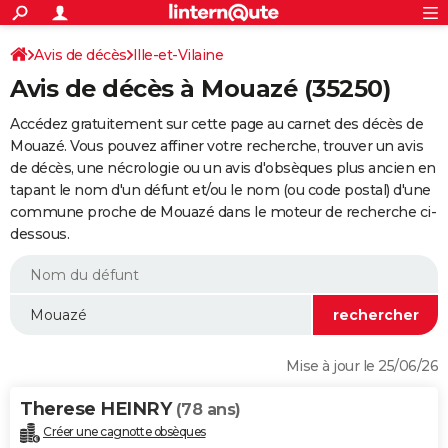
ACTUALITÉS
Connexion
S'inscrire
Avis de décès
Ille-et-Vilaine
Rechercher
Société
Education
Villes
Politique
Faits Divers
Monde
+
SPORT
Avis de décès à Mouazé (35250)
Football
Cyclisme
Forum
Coupe du monde 2026
Tennis
Rugby
CULTURE
Accédez gratuitement sur cette page au carnet des décès de
TNT
Cinéma
Musique
Programme TV
Streaming
Sorties cinéma
+
Mouazé. Vous pouvez affiner votre recherche, trouver un avis
FINANCE
de décès, une nécrologie ou un avis d'obsèques plus ancien en
Impôts
Immobilier
Banque
Crédit
Retraite
Epargne
Risques naturels par ville
Assurance
AUTO
tapant le nom d'un défunt et/ou le nom (ou code postal) d'une
commune proche de Mouazé dans le moteur de recherche ci-
Réserver un essai
Berlines
Forum auto
Essais
Citadines
SUV
+
HIGH-TECH
dessous.
Meilleur smartphone
Ordinateurs
Guide high-tech
Mobiles
Internet
Jeux vidéo
+
BRICOLAGE
Aménagement intérieur
Cuisine
Jardinage
+
Forum
Extérieur
Salle de bains
Rangement
WEEK-END
Escapades
Expositions
Week-end nature
Guides de France
Patrimoine
Musées
+
LIFESTYLE
Mise à jour le 25/06/26
Bien-être
Mode
+
Art de vivre
Loisirs
Modes de vie
SANTE
Therese HEINRY
(78 ans)
Guide de la santé
Médicaments
+
Alimentation
Maladies
Sommeil
VOYAGE
Créer une cagnotte obsèques