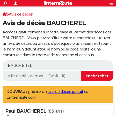
ACTUALITÉS
Connexion
S'inscrire
Avis de décès
Rechercher
Société
Education
Villes
Politique
Faits Divers
Monde
+
SPORT
Avis de décès BAUCHEREL
Football
Cyclisme
Forum
Coupe du monde 2026
Tennis
Rugby
CULTURE
Accédez gratuitement sur cette page au carnet des décès des
TNT
Cinéma
Musique
Programme TV
Streaming
Sorties cinéma
+
BAUCHEREL. Vous pouvez affiner votre recherche ou trouver
FINANCE
un avis de décès ou un avis d'obsèques plus ancien en tapant
Impôts
Immobilier
Banque
Crédit
Retraite
Epargne
Risques naturels par ville
Assurance
AUTO
le nom d'un défunt et/ou le nom ou le code postal d'une
commune dans le moteur de recherche ci-dessous.
Réserver un essai
Berlines
Forum auto
Essais
Citadines
SUV
+
HIGH-TECH
Meilleur smartphone
Ordinateurs
Guide high-tech
Mobiles
Internet
Jeux vidéo
+
BRICOLAGE
Aménagement intérieur
Cuisine
Jardinage
+
Forum
Extérieur
Salle de bains
Rangement
WEEK-END
Escapades
Expositions
Week-end nature
Guides de France
Patrimoine
Musées
+
LIFESTYLE
NOUVEAU :
publiez un
avis de décès gratuit
sur
Linternaute.com
Bien-être
Mode
+
Art de vivre
Loisirs
Modes de vie
SANTE
Paul BAUCHEREL
Guide de la santé
Médicaments
+
Alimentation
Maladies
Sommeil
(85 ans)
VOYAGE