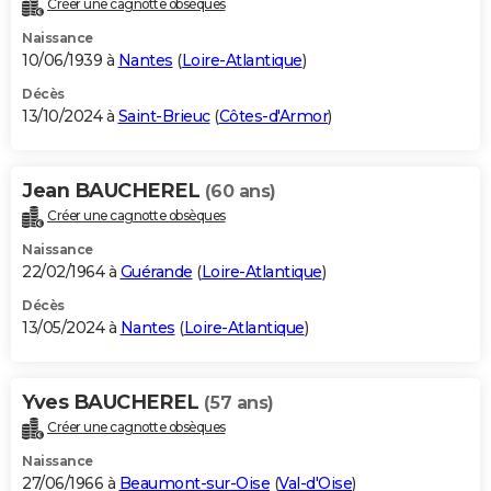
Créer une cagnotte obsèques
City break
Voyage de noces
Climat
Destinations
Voyage nature
Forum
+
PHOTO
Naissance
10/06/1939 à
Nantes
(
Loire-Atlantique
)
GUIDES D'ACHAT
Décès
13/10/2024 à
Saint-Brieuc
(
Côtes-d'Armor
)
BONS PLANS
CARTE DE VOEUX
Jean BAUCHEREL
(60 ans)
Carte Bonne année
Carte Pâques
Carte de Noël
Carte Saint-Valentin
Carte d'anniversaire
DICTIONNAIRE
Créer une cagnotte obsèques
Biographies
Expressions
Dictionnaire
Citations
Proverbes
PROGRAMME TV
Naissance
22/02/1964 à
Guérande
(
Loire-Atlantique
)
COPAINS D'AVANT
Décès
13/05/2024 à
Nantes
(
Loire-Atlantique
)
Se connecter
Collèges
Universités
Service militaire
S'inscrire
Lycées
Primaires
Entreprises
Avis de recherche
AVIS DE DÉCÈS
FORUM
Yves BAUCHEREL
(57 ans)
Lifestyle
Sport
Television
Cinema
Bricolage
Culture
Auto
Voyage
Créer une cagnotte obsèques
Naissance
27/06/1966 à
Beaumont-sur-Oise
(
Val-d'Oise
)