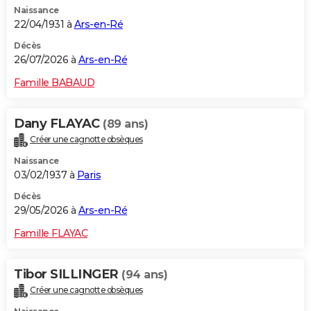
Naissance
City break
Voyage de noces
Climat
Destinations
Voyage nature
Forum
+
PHOTO
22/04/1931 à
Ars-en-Ré
GUIDES D'ACHAT
Décès
26/07/2026 à
Ars-en-Ré
BONS PLANS
Famille BABAUD
CARTE DE VOEUX
Dany FLAYAC
(89 ans)
Carte Bonne année
Carte Pâques
Carte de Noël
Carte Saint-Valentin
Carte d'anniversaire
DICTIONNAIRE
Créer une cagnotte obsèques
Biographies
Expressions
Dictionnaire
Citations
Proverbes
PROGRAMME TV
Naissance
03/02/1937 à
Paris
COPAINS D'AVANT
Décès
29/05/2026 à
Ars-en-Ré
Se connecter
Collèges
Universités
Service militaire
S'inscrire
Lycées
Primaires
Entreprises
Avis de recherche
AVIS DE DÉCÈS
Famille FLAYAC
FORUM
Lifestyle
Sport
Television
Cinema
Bricolage
Culture
Auto
Voyage
Tibor SILLINGER
(94 ans)
Créer une cagnotte obsèques