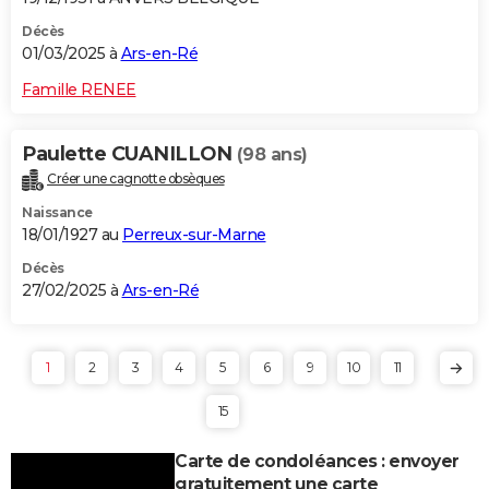
Décès
01/03/2025 à
Ars-en-Ré
Famille RENEE
Paulette CUANILLON
(98 ans)
Créer une cagnotte obsèques
Naissance
18/01/1927 au
Perreux-sur-Marne
Décès
27/02/2025 à
Ars-en-Ré
1
2
3
4
5
6
9
10
11
15
Carte de condoléances : envoyer
gratuitement une carte