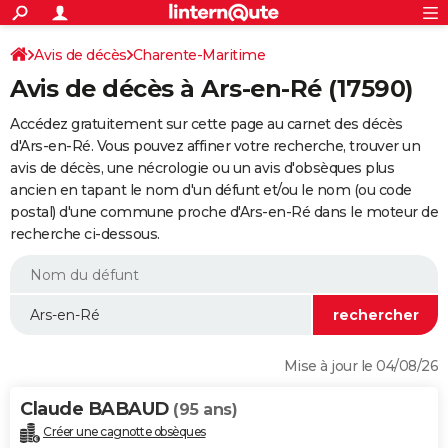
ACTUALITÉS
Connexion
S'inscrire
Avis de décès
Charente-Maritime
Rechercher
Société
Education
Villes
Politique
Faits Divers
Monde
+
SPORT
Avis de décès à Ars-en-Ré (17590)
Football
Cyclisme
Forum
Coupe du monde 2026
Tennis
Rugby
CULTURE
Accédez gratuitement sur cette page au carnet des décès
TNT
Cinéma
Musique
Programme TV
Streaming
Sorties cinéma
+
d'Ars-en-Ré. Vous pouvez affiner votre recherche, trouver un
FINANCE
avis de décès, une nécrologie ou un avis d'obsèques plus
Impôts
Immobilier
Banque
Crédit
Retraite
Epargne
Risques naturels par ville
Assurance
AUTO
ancien en tapant le nom d'un défunt et/ou le nom (ou code
postal) d'une commune proche d'Ars-en-Ré dans le moteur de
Réserver un essai
Berlines
Forum auto
Essais
Citadines
SUV
+
HIGH-TECH
recherche ci-dessous.
Meilleur smartphone
Ordinateurs
Guide high-tech
Mobiles
Internet
Jeux vidéo
+
BRICOLAGE
Aménagement intérieur
Cuisine
Jardinage
+
Forum
Extérieur
Salle de bains
Rangement
WEEK-END
Escapades
Expositions
Week-end nature
Guides de France
Patrimoine
Musées
+
LIFESTYLE
Mise à jour le 04/08/26
Bien-être
Mode
+
Art de vivre
Loisirs
Modes de vie
SANTE
Claude BABAUD
(95 ans)
Guide de la santé
Médicaments
+
Alimentation
Maladies
Sommeil
VOYAGE
Créer une cagnotte obsèques