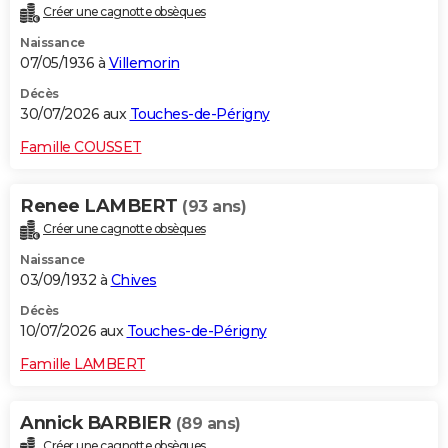
Créer une cagnotte obsèques
City break
Voyage de noces
Climat
Destinations
Voyage nature
Forum
+
PHOTO
Naissance
07/05/1936 à
Villemorin
GUIDES D'ACHAT
Décès
BONS PLANS
30/07/2026 aux
Touches-de-Périgny
CARTE DE VOEUX
Famille COUSSET
Carte Bonne année
Carte Pâques
Carte de Noël
Carte Saint-Valentin
Carte d'anniversaire
DICTIONNAIRE
Renee LAMBERT
(93 ans)
Biographies
Expressions
Dictionnaire
Citations
Proverbes
PROGRAMME TV
Créer une cagnotte obsèques
Naissance
COPAINS D'AVANT
03/09/1932 à
Chives
Se connecter
Collèges
Universités
Service militaire
S'inscrire
Lycées
Primaires
Entreprises
Avis de recherche
AVIS DE DÉCÈS
Décès
10/07/2026 aux
Touches-de-Périgny
FORUM
Famille LAMBERT
Lifestyle
Sport
Television
Cinema
Bricolage
Culture
Auto
Voyage
Annick BARBIER
(89 ans)
Créer une cagnotte obsèques