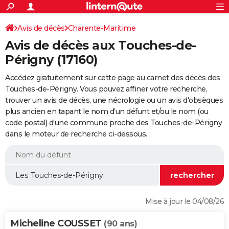
ACTUALITÉS
Connexion
S'inscrire
Avis de décès
Charente-Maritime
Rechercher
Société
Education
Villes
Politique
Faits Divers
Monde
+
SPORT
Avis de décès aux Touches-de-
Football
Cyclisme
Forum
Coupe du monde 2026
Tennis
Rugby
CULTURE
Périgny (17160)
TNT
Cinéma
Musique
Programme TV
Streaming
Sorties cinéma
+
FINANCE
Accédez gratuitement sur cette page au carnet des décès des
Touches-de-Périgny. Vous pouvez affiner votre recherche,
Impôts
Immobilier
Banque
Crédit
Retraite
Epargne
Risques naturels par ville
Assurance
AUTO
trouver un avis de décès, une nécrologie ou un avis d'obsèques
plus ancien en tapant le nom d'un défunt et/ou le nom (ou
Réserver un essai
Berlines
Forum auto
Essais
Citadines
SUV
+
HIGH-TECH
code postal) d'une commune proche des Touches-de-Périgny
dans le moteur de recherche ci-dessous.
Meilleur smartphone
Ordinateurs
Guide high-tech
Mobiles
Internet
Jeux vidéo
+
BRICOLAGE
Aménagement intérieur
Cuisine
Jardinage
+
Forum
Extérieur
Salle de bains
Rangement
WEEK-END
Escapades
Expositions
Week-end nature
Guides de France
Patrimoine
Musées
+
LIFESTYLE
Bien-être
Mode
+
Art de vivre
Loisirs
Modes de vie
SANTE
Mise à jour le 04/08/26
Guide de la santé
Médicaments
+
Alimentation
Maladies
Sommeil
VOYAGE
Micheline COUSSET
(90 ans)