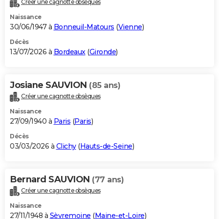
Créer une cagnotte obsèques
City break
Voyage de noces
Climat
Destinations
Voyage nature
Forum
+
PHOTO
Naissance
30/06/1947 à
Bonneuil-Matours
(
Vienne
)
GUIDES D'ACHAT
Décès
13/07/2026 à
Bordeaux
(
Gironde
)
BONS PLANS
CARTE DE VOEUX
Josiane SAUVION
(85 ans)
Carte Bonne année
Carte Pâques
Carte de Noël
Carte Saint-Valentin
Carte d'anniversaire
DICTIONNAIRE
Créer une cagnotte obsèques
Biographies
Expressions
Dictionnaire
Citations
Proverbes
PROGRAMME TV
Naissance
27/09/1940 à
Paris
(
Paris
)
COPAINS D'AVANT
Décès
03/03/2026 à
Clichy
(
Hauts-de-Seine
)
Se connecter
Collèges
Universités
Service militaire
S'inscrire
Lycées
Primaires
Entreprises
Avis de recherche
AVIS DE DÉCÈS
FORUM
Bernard SAUVION
(77 ans)
Lifestyle
Sport
Television
Cinema
Bricolage
Culture
Auto
Voyage
Créer une cagnotte obsèques
Naissance
27/11/1948 à
Sèvremoine
(
Maine-et-Loire
)