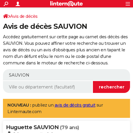
ACTUALITÉS
Connexion
S'inscrire
Avis de décès
Rechercher
Société
Education
Villes
Politique
Faits Divers
Monde
+
SPORT
Avis de décès SAUVION
Football
Cyclisme
Forum
Coupe du monde 2026
Tennis
Rugby
CULTURE
Accédez gratuitement sur cette page au carnet des décès des
TNT
Cinéma
Musique
Programme TV
Streaming
Sorties cinéma
+
SAUVION. Vous pouvez affiner votre recherche ou trouver un
FINANCE
avis de décès ou un avis d'obsèques plus ancien en tapant le
Impôts
Immobilier
Banque
Crédit
Retraite
Epargne
Risques naturels par ville
Assurance
AUTO
nom d'un défunt et/ou le nom ou le code postal d'une
commune dans le moteur de recherche ci-dessous.
Réserver un essai
Berlines
Forum auto
Essais
Citadines
SUV
+
HIGH-TECH
Meilleur smartphone
Ordinateurs
Guide high-tech
Mobiles
Internet
Jeux vidéo
+
BRICOLAGE
Aménagement intérieur
Cuisine
Jardinage
+
Forum
Extérieur
Salle de bains
Rangement
WEEK-END
Escapades
Expositions
Week-end nature
Guides de France
Patrimoine
Musées
+
LIFESTYLE
NOUVEAU :
publiez un
avis de décès gratuit
sur
Linternaute.com
Bien-être
Mode
+
Art de vivre
Loisirs
Modes de vie
SANTE
Huguette SAUVION
Guide de la santé
Médicaments
+
Alimentation
Maladies
Sommeil
(79 ans)
VOYAGE