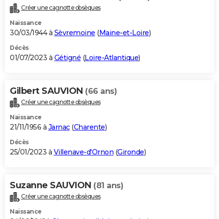
Créer une cagnotte obsèques
Naissance
30/03/1944 à
Sèvremoine
(
Maine-et-Loire
)
Décès
01/07/2023 à
Gétigné
(
Loire-Atlantique
)
Gilbert SAUVION
(66 ans)
Créer une cagnotte obsèques
Naissance
21/11/1956 à
Jarnac
(
Charente
)
Décès
25/01/2023 à
Villenave-d'Ornon
(
Gironde
)
Suzanne SAUVION
(81 ans)
Créer une cagnotte obsèques
Naissance