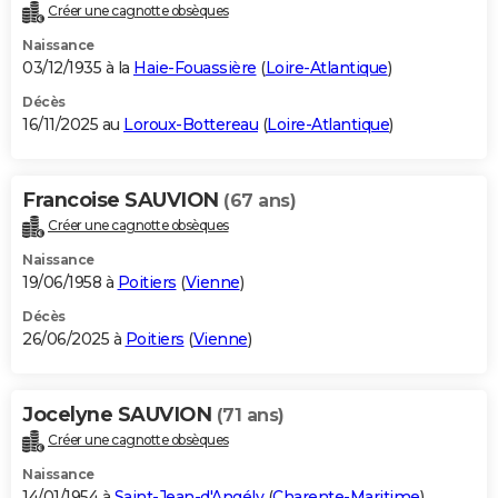
Créer une cagnotte obsèques
Naissance
03/12/1935 à la
Haie-Fouassière
(
Loire-Atlantique
)
Décès
16/11/2025 au
Loroux-Bottereau
(
Loire-Atlantique
)
Francoise SAUVION
(67 ans)
Créer une cagnotte obsèques
Naissance
19/06/1958 à
Poitiers
(
Vienne
)
Décès
26/06/2025 à
Poitiers
(
Vienne
)
Jocelyne SAUVION
(71 ans)
Créer une cagnotte obsèques
Naissance
14/01/1954 à
Saint-Jean-d'Angély
(
Charente-Maritime
)