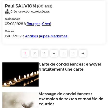
Paul SAUVION
(88 ans)
Créer une cagnotte obsèques
Naissance
05/08/1928 à
Bourges
(
Cher
)
Décès
17/01/2017 à
Antibes
(
Alpes-Maritimes
)
1
2
3
4
5
6
Carte de condoléances : envoyer
gratuitement une carte
Message de condoléances :
exemples de textes et modèle de
courrier