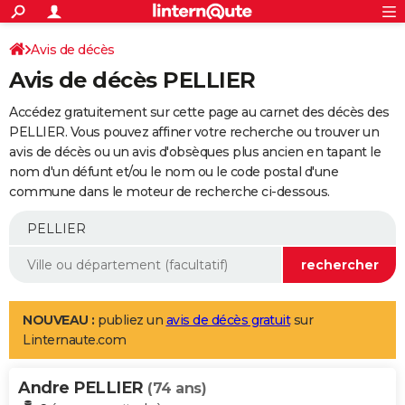
ACTUALITÉS
Connexion
S'inscrire
Avis de décès
Rechercher
Société
Education
Villes
Politique
Faits Divers
Monde
+
SPORT
Avis de décès PELLIER
Football
Cyclisme
Forum
Coupe du monde 2026
Tennis
Rugby
CULTURE
Accédez gratuitement sur cette page au carnet des décès des
TNT
Cinéma
Musique
Programme TV
Streaming
Sorties cinéma
+
PELLIER. Vous pouvez affiner votre recherche ou trouver un
FINANCE
avis de décès ou un avis d'obsèques plus ancien en tapant le
Impôts
Immobilier
Banque
Crédit
Retraite
Epargne
Risques naturels par ville
Assurance
AUTO
nom d'un défunt et/ou le nom ou le code postal d'une
commune dans le moteur de recherche ci-dessous.
Réserver un essai
Berlines
Forum auto
Essais
Citadines
SUV
+
HIGH-TECH
Meilleur smartphone
Ordinateurs
Guide high-tech
Mobiles
Internet
Jeux vidéo
+
BRICOLAGE
Aménagement intérieur
Cuisine
Jardinage
+
Forum
Extérieur
Salle de bains
Rangement
WEEK-END
Escapades
Expositions
Week-end nature
Guides de France
Patrimoine
Musées
+
LIFESTYLE
NOUVEAU :
publiez un
avis de décès gratuit
sur
Linternaute.com
Bien-être
Mode
+
Art de vivre
Loisirs
Modes de vie
SANTE
Andre PELLIER
Guide de la santé
Médicaments
+
Alimentation
Maladies
Sommeil
(74 ans)
VOYAGE