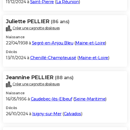
11/12/2024 à
Saint-Pierre
(
La Réunion
)
Juliette PELLIER
(86 ans)
Créer une cagnotte obsèques
Naissance
22/04/1938 à
Segré-en-Anjou Bleu
(
Maine-et-Loire
)
Décès
13/11/2024 à
Chenillé-Champteussé
(
Maine-et-Loire
)
Jeannine PELLIER
(88 ans)
Créer une cagnotte obsèques
Naissance
16/05/1936 à
Caudebec-lès-Elbeuf
(
Seine-Maritime
)
Décès
26/10/2024 à
Isigny-sur-Mer
(
Calvados
)