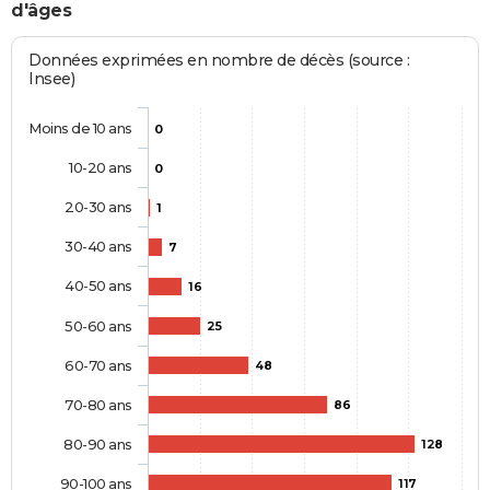
d'âges
Données exprimées en nombre de décès (source :
Insee)
Moins de 10 ans
0
10-20 ans
0
20-30 ans
1
30-40 ans
7
40-50 ans
16
50-60 ans
25
60-70 ans
48
70-80 ans
86
80-90 ans
128
90-100 ans
117