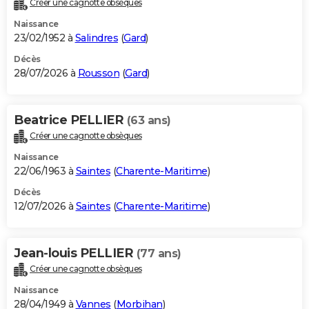
Créer une cagnotte obsèques
City break
Voyage de noces
Climat
Destinations
Voyage nature
Forum
+
PHOTO
Naissance
23/02/1952 à
Salindres
(
Gard
)
GUIDES D'ACHAT
Décès
28/07/2026 à
Rousson
(
Gard
)
BONS PLANS
CARTE DE VOEUX
Beatrice PELLIER
(63 ans)
Carte Bonne année
Carte Pâques
Carte de Noël
Carte Saint-Valentin
Carte d'anniversaire
DICTIONNAIRE
Créer une cagnotte obsèques
Biographies
Expressions
Dictionnaire
Citations
Proverbes
PROGRAMME TV
Naissance
22/06/1963 à
Saintes
(
Charente-Maritime
)
COPAINS D'AVANT
Décès
12/07/2026 à
Saintes
(
Charente-Maritime
)
Se connecter
Collèges
Universités
Service militaire
S'inscrire
Lycées
Primaires
Entreprises
Avis de recherche
AVIS DE DÉCÈS
FORUM
Jean-louis PELLIER
(77 ans)
Lifestyle
Sport
Television
Cinema
Bricolage
Culture
Auto
Voyage
Créer une cagnotte obsèques
Naissance
28/04/1949 à
Vannes
(
Morbihan
)