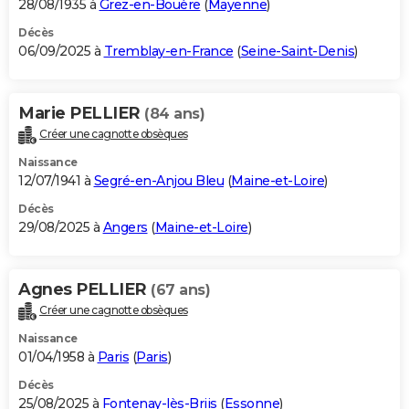
28/08/1935 à
Grez-en-Bouère
(
Mayenne
)
Décès
06/09/2025 à
Tremblay-en-France
(
Seine-Saint-Denis
)
Marie PELLIER
(84 ans)
Créer une cagnotte obsèques
Naissance
12/07/1941 à
Segré-en-Anjou Bleu
(
Maine-et-Loire
)
Décès
29/08/2025 à
Angers
(
Maine-et-Loire
)
Agnes PELLIER
(67 ans)
Créer une cagnotte obsèques
Naissance
01/04/1958 à
Paris
(
Paris
)
Décès
25/08/2025 à
Fontenay-lès-Briis
(
Essonne
)