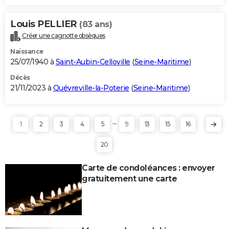
Louis PELLIER
(83 ans)
Créer une cagnotte obsèques
Naissance
25/07/1940 à
Saint-Aubin-Celloville
(
Seine-Maritime
)
Décès
21/11/2023 à
Quévreville-la-Poterie
(
Seine-Maritime
)
...
1
2
3
4
5
9
13
15
16
20
Carte de condoléances : envoyer
gratuitement une carte