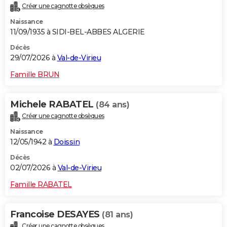
Créer une cagnotte obsèques
City break
Voyage de noces
Climat
Destinations
Voyage nature
Forum
+
PHOTO
Naissance
11/09/1935 à SIDI-BEL-ABBES ALGERIE
GUIDES D'ACHAT
Décès
BONS PLANS
29/07/2026 à
Val-de-Virieu
CARTE DE VOEUX
Famille BRUN
Carte Bonne année
Carte Pâques
Carte de Noël
Carte Saint-Valentin
Carte d'anniversaire
DICTIONNAIRE
Michele RABATEL
(84 ans)
Biographies
Expressions
Dictionnaire
Citations
Proverbes
PROGRAMME TV
Créer une cagnotte obsèques
Naissance
COPAINS D'AVANT
12/05/1942 à
Doissin
Se connecter
Collèges
Universités
Service militaire
S'inscrire
Lycées
Primaires
Entreprises
Avis de recherche
AVIS DE DÉCÈS
Décès
02/07/2026 à
Val-de-Virieu
FORUM
Famille RABATEL
Lifestyle
Sport
Television
Cinema
Bricolage
Culture
Auto
Voyage
Francoise DESAYES
(81 ans)
Créer une cagnotte obsèques