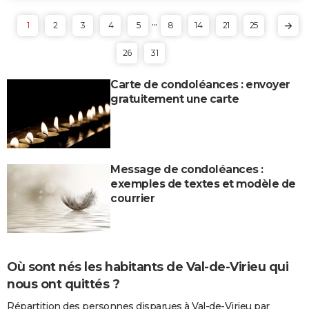
...
1
2
3
4
5
8
14
21
25
26
31
Carte de condoléances : envoyer
gratuitement une carte
Message de condoléances :
exemples de textes et modèle de
courrier
Où sont nés les habitants de Val-de-Virieu qui
nous ont quittés ?
Répartition des personnes disparues à Val-de-Virieu par