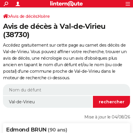
ACTUALITÉS
Connexion
S'inscrire
Avis de décès
Isère
Rechercher
Société
Education
Villes
Politique
Faits Divers
Monde
+
SPORT
Avis de décès à Val-de-Virieu
Football
Cyclisme
Forum
Coupe du monde 2026
Tennis
Rugby
CULTURE
(38730)
TNT
Cinéma
Musique
Programme TV
Streaming
Sorties cinéma
+
FINANCE
Accédez gratuitement sur cette page au carnet des décès de
Val-de-Virieu. Vous pouvez affiner votre recherche, trouver un
Impôts
Immobilier
Banque
Crédit
Retraite
Epargne
Risques naturels par ville
Assurance
AUTO
avis de décès, une nécrologie ou un avis d'obsèques plus
ancien en tapant le nom d'un défunt et/ou le nom (ou code
Réserver un essai
Berlines
Forum auto
Essais
Citadines
SUV
+
HIGH-TECH
postal) d'une commune proche de Val-de-Virieu dans le
moteur de recherche ci-dessous.
Meilleur smartphone
Ordinateurs
Guide high-tech
Mobiles
Internet
Jeux vidéo
+
BRICOLAGE
Aménagement intérieur
Cuisine
Jardinage
+
Forum
Extérieur
Salle de bains
Rangement
WEEK-END
Escapades
Expositions
Week-end nature
Guides de France
Patrimoine
Musées
+
LIFESTYLE
Bien-être
Mode
+
Art de vivre
Loisirs
Modes de vie
SANTE
Mise à jour le 04/08/26
Guide de la santé
Médicaments
+
Alimentation
Maladies
Sommeil
VOYAGE
Edmond BRUN
(90 ans)