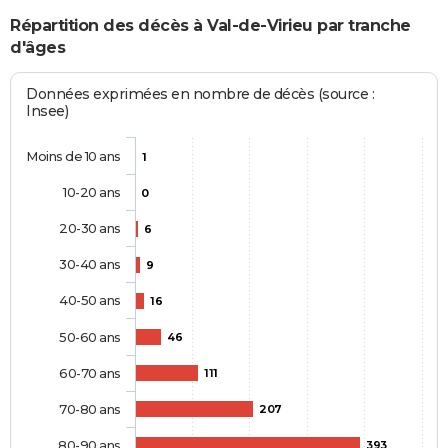
Répartition des décès à Val-de-Virieu par tranche
d'âges
Données exprimées en nombre de décès (source :
Insee)
Moins de 10 ans
1
10-20 ans
0
20-30 ans
6
30-40 ans
9
40-50 ans
16
50-60 ans
46
60-70 ans
111
70-80 ans
207
80-90 ans
393