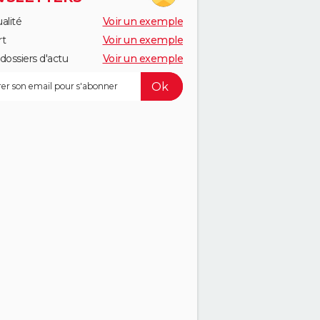
alité
Voir un exemple
rt
Voir un exemple
dossiers d'actu
Voir un exemple