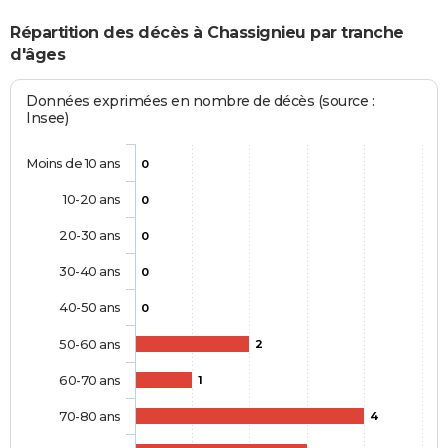
Répartition des décès à Chassignieu par tranche
d'âges
Données exprimées en nombre de décès (source :
Insee)
Moins de 10 ans
0
10-20 ans
0
20-30 ans
0
30-40 ans
0
40-50 ans
0
50-60 ans
2
60-70 ans
1
70-80 ans
4