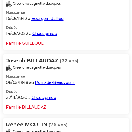
Créer une cagnotte obsèques
City break
Voyage de noces
Climat
Destinations
Voyage nature
Forum
+
PHOTO
Naissance
16/05/1942 à
Bourgoin-Jallieu
GUIDES D'ACHAT
Décès
BONS PLANS
14/05/2022 à
Chassignieu
CARTE DE VOEUX
Famille GUILLOUD
Carte Bonne année
Carte Pâques
Carte de Noël
Carte Saint-Valentin
Carte d'anniversaire
DICTIONNAIRE
Joseph BILLAUDAZ
(72 ans)
Biographies
Expressions
Dictionnaire
Citations
Proverbes
PROGRAMME TV
Créer une cagnotte obsèques
Naissance
COPAINS D'AVANT
06/05/1948 au
Pont-de-Beauvoisin
Se connecter
Collèges
Universités
Service militaire
S'inscrire
Lycées
Primaires
Entreprises
Avis de recherche
AVIS DE DÉCÈS
Décès
27/11/2020 à
Chassignieu
FORUM
Famille BILLAUDAZ
Lifestyle
Sport
Television
Cinema
Bricolage
Culture
Auto
Voyage
Renee MOULIN
(76 ans)
Créer une cagnotte obsèques