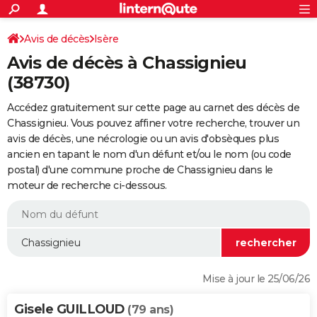
ACTUALITÉS
Connexion
S'inscrire
Avis de décès
Isère
Rechercher
Société
Education
Villes
Politique
Faits Divers
Monde
+
SPORT
Avis de décès à Chassignieu
Football
Cyclisme
Forum
Coupe du monde 2026
Tennis
Rugby
CULTURE
(38730)
TNT
Cinéma
Musique
Programme TV
Streaming
Sorties cinéma
+
FINANCE
Accédez gratuitement sur cette page au carnet des décès de
Chassignieu. Vous pouvez affiner votre recherche, trouver un
Impôts
Immobilier
Banque
Crédit
Retraite
Epargne
Risques naturels par ville
Assurance
AUTO
avis de décès, une nécrologie ou un avis d'obsèques plus
ancien en tapant le nom d'un défunt et/ou le nom (ou code
Réserver un essai
Berlines
Forum auto
Essais
Citadines
SUV
+
HIGH-TECH
postal) d'une commune proche de Chassignieu dans le
moteur de recherche ci-dessous.
Meilleur smartphone
Ordinateurs
Guide high-tech
Mobiles
Internet
Jeux vidéo
+
BRICOLAGE
Aménagement intérieur
Cuisine
Jardinage
+
Forum
Extérieur
Salle de bains
Rangement
WEEK-END
Escapades
Expositions
Week-end nature
Guides de France
Patrimoine
Musées
+
LIFESTYLE
Bien-être
Mode
+
Art de vivre
Loisirs
Modes de vie
SANTE
Mise à jour le 25/06/26
Guide de la santé
Médicaments
+
Alimentation
Maladies
Sommeil
VOYAGE
Gisele GUILLOUD
(79 ans)