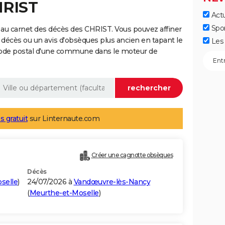
HRIST
Actu
Spo
au carnet des décès des CHRIST. Vous pouvez affiner
 décès ou un avis d'obsèques plus ancien en tapant le
Les 
code postal d'une commune dans le moteur de
s gratuit
sur Linternaute.com
Créer une cagnotte obsèques
Décès
selle
)
24/07/2026 à
Vandœuvre-lès-Nancy
(
Meurthe-et-Moselle
)