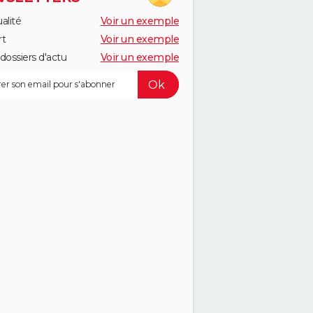
alité
Voir un exemple
rt
Voir un exemple
dossiers d'actu
Voir un exemple