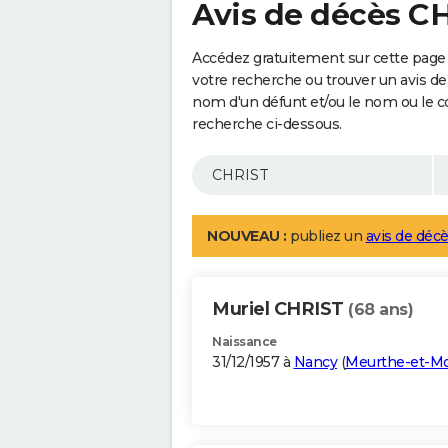
Avis de décès C
Accédez gratuitement sur cette page 
votre recherche ou trouver un avis de
nom d'un défunt et/ou le nom ou le 
recherche ci-dessous.
NOUVEAU :
publiez un
avis de décè
Muriel CHRIST
(68 ans)
Naissance
31/12/1957 à
Nancy
(
Meurthe-et-Mo