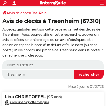
ACTUALITÉS
Connexion
S'inscrire
Avis de décès
Bas-Rhin
Rechercher
Société
Education
Villes
Politique
Faits Divers
Monde
+
SPORT
Avis de décès à Traenheim (67310)
Football
Cyclisme
Forum
Coupe du monde 2026
Tennis
Rugby
CULTURE
Accédez gratuitement sur cette page au carnet des décès de
TNT
Cinéma
Musique
Programme TV
Streaming
Sorties cinéma
+
Traenheim. Vous pouvez affiner votre recherche, trouver un
FINANCE
avis de décès, une nécrologie ou un avis d'obsèques plus
Impôts
Immobilier
Banque
Crédit
Retraite
Epargne
Risques naturels par ville
Assurance
AUTO
ancien en tapant le nom d'un défunt et/ou le nom (ou code
postal) d'une commune proche de Traenheim dans le moteur
Réserver un essai
Berlines
Forum auto
Essais
Citadines
SUV
+
HIGH-TECH
de recherche ci-dessous.
Meilleur smartphone
Ordinateurs
Guide high-tech
Mobiles
Internet
Jeux vidéo
+
BRICOLAGE
Aménagement intérieur
Cuisine
Jardinage
+
Forum
Extérieur
Salle de bains
Rangement
WEEK-END
Escapades
Expositions
Week-end nature
Guides de France
Patrimoine
Musées
+
LIFESTYLE
Mise à jour le 01/07/26
Bien-être
Mode
+
Art de vivre
Loisirs
Modes de vie
SANTE
Lina CHRISTOFFEL
(93 ans)
Guide de la santé
Médicaments
+
Alimentation
Maladies
Sommeil
VOYAGE
Créer une cagnotte obsèques