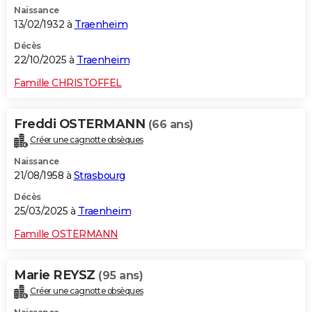
Naissance
City break
Voyage de noces
Climat
Destinations
Voyage nature
Forum
+
PHOTO
13/02/1932 à
Traenheim
GUIDES D'ACHAT
Décès
22/10/2025 à
Traenheim
BONS PLANS
Famille CHRISTOFFEL
CARTE DE VOEUX
Freddi OSTERMANN
(66 ans)
Carte Bonne année
Carte Pâques
Carte de Noël
Carte Saint-Valentin
Carte d'anniversaire
DICTIONNAIRE
Créer une cagnotte obsèques
Biographies
Expressions
Dictionnaire
Citations
Proverbes
PROGRAMME TV
Naissance
21/08/1958 à
Strasbourg
COPAINS D'AVANT
Décès
25/03/2025 à
Traenheim
Se connecter
Collèges
Universités
Service militaire
S'inscrire
Lycées
Primaires
Entreprises
Avis de recherche
AVIS DE DÉCÈS
Famille OSTERMANN
FORUM
Lifestyle
Sport
Television
Cinema
Bricolage
Culture
Auto
Voyage
Marie REYSZ
(95 ans)
Créer une cagnotte obsèques