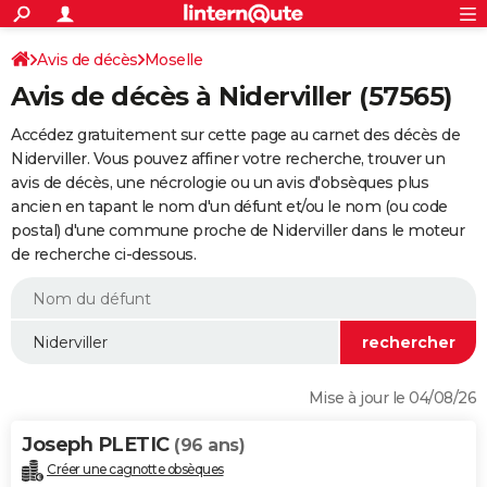
ACTUALITÉS
Connexion
S'inscrire
Avis de décès
Moselle
Rechercher
Société
Education
Villes
Politique
Faits Divers
Monde
+
SPORT
Avis de décès à Niderviller (57565)
Football
Cyclisme
Forum
Coupe du monde 2026
Tennis
Rugby
CULTURE
Accédez gratuitement sur cette page au carnet des décès de
TNT
Cinéma
Musique
Programme TV
Streaming
Sorties cinéma
+
Niderviller. Vous pouvez affiner votre recherche, trouver un
FINANCE
avis de décès, une nécrologie ou un avis d'obsèques plus
Impôts
Immobilier
Banque
Crédit
Retraite
Epargne
Risques naturels par ville
Assurance
AUTO
ancien en tapant le nom d'un défunt et/ou le nom (ou code
postal) d'une commune proche de Niderviller dans le moteur
Réserver un essai
Berlines
Forum auto
Essais
Citadines
SUV
+
HIGH-TECH
de recherche ci-dessous.
Meilleur smartphone
Ordinateurs
Guide high-tech
Mobiles
Internet
Jeux vidéo
+
BRICOLAGE
Aménagement intérieur
Cuisine
Jardinage
+
Forum
Extérieur
Salle de bains
Rangement
WEEK-END
Escapades
Expositions
Week-end nature
Guides de France
Patrimoine
Musées
+
LIFESTYLE
Mise à jour le 04/08/26
Bien-être
Mode
+
Art de vivre
Loisirs
Modes de vie
SANTE
Joseph PLETIC
(96 ans)
Guide de la santé
Médicaments
+
Alimentation
Maladies
Sommeil
VOYAGE
Créer une cagnotte obsèques