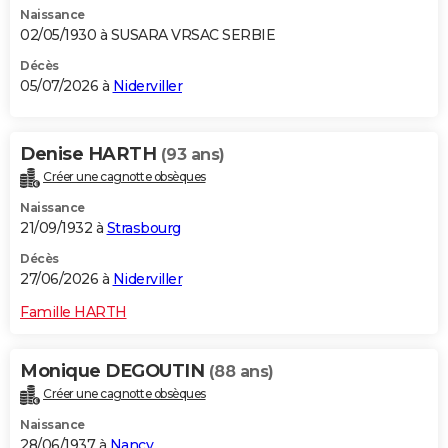
Naissance
City break
Voyage de noces
Climat
Destinations
Voyage nature
Forum
+
PHOTO
02/05/1930 à SUSARA VRSAC SERBIE
GUIDES D'ACHAT
Décès
05/07/2026 à
Niderviller
BONS PLANS
CARTE DE VOEUX
Denise HARTH
(93 ans)
Créer une cagnotte obsèques
Carte Bonne année
Carte Pâques
Carte de Noël
Carte Saint-Valentin
Carte d'anniversaire
DICTIONNAIRE
Naissance
Biographies
Expressions
Dictionnaire
Citations
Proverbes
21/09/1932 à
Strasbourg
PROGRAMME TV
Décès
COPAINS D'AVANT
27/06/2026 à
Niderviller
Se connecter
Collèges
Universités
Service militaire
S'inscrire
Lycées
Primaires
Entreprises
Avis de recherche
AVIS DE DÉCÈS
Famille HARTH
FORUM
Monique DEGOUTIN
(88 ans)
Lifestyle
Sport
Television
Cinema
Bricolage
Culture
Auto
Voyage
Créer une cagnotte obsèques
Naissance
28/06/1937 à
Nancy