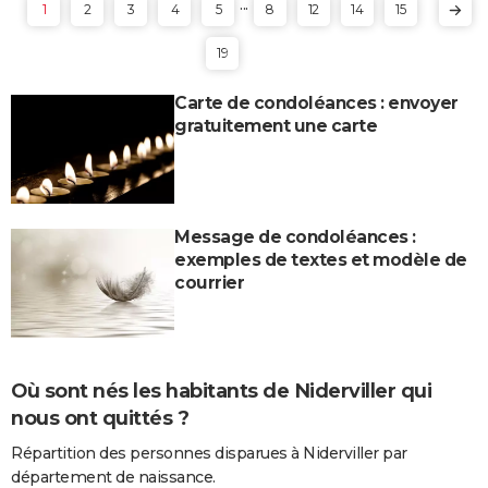
...
1
2
3
4
5
8
12
14
15
19
Carte de condoléances : envoyer
gratuitement une carte
Message de condoléances :
exemples de textes et modèle de
courrier
Où sont nés les habitants de Niderviller qui
nous ont quittés ?
Répartition des personnes disparues à Niderviller par
département de naissance.