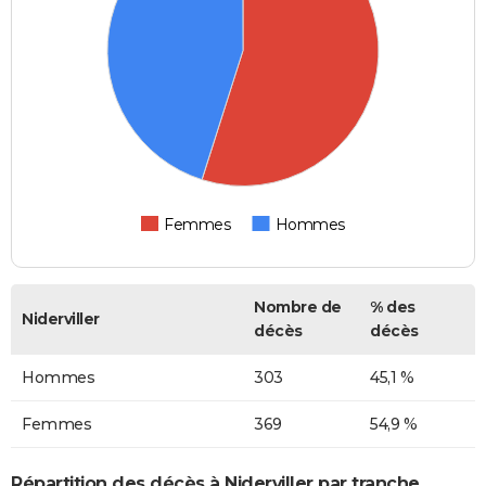
Femmes
Hommes
Nombre de
% des
Niderviller
décès
décès
Hommes
303
45,1 %
Femmes
369
54,9 %
Répartition des décès à Niderviller par tranche