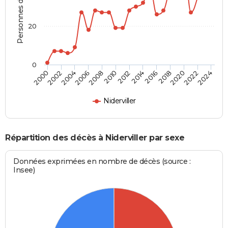
Personnes décédées
20
0
2002
2012
2022
2004
2014
2024
2006
2016
2008
2018
2000
2010
2020
Niderviller
Répartition des décès à Niderviller par sexe
Données exprimées en nombre de décès (source :
Insee)