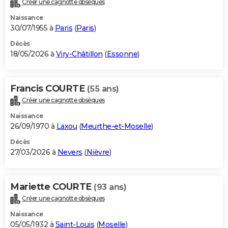
Créer une cagnotte obsèques
City break
Voyage de noces
Climat
Destinations
Voyage nature
Forum
+
PHOTO
Naissance
30/07/1955 à
Paris
(
Paris
)
GUIDES D'ACHAT
Décès
18/05/2026 à
Viry-Châtillon
(
Essonne
)
BONS PLANS
CARTE DE VOEUX
Francis COURTE
(55 ans)
Carte Bonne année
Carte Pâques
Carte de Noël
Carte Saint-Valentin
Carte d'anniversaire
DICTIONNAIRE
Créer une cagnotte obsèques
Biographies
Expressions
Dictionnaire
Citations
Proverbes
PROGRAMME TV
Naissance
26/09/1970 à
Laxou
(
Meurthe-et-Moselle
)
COPAINS D'AVANT
Décès
27/03/2026 à
Nevers
(
Nièvre
)
Se connecter
Collèges
Universités
Service militaire
S'inscrire
Lycées
Primaires
Entreprises
Avis de recherche
AVIS DE DÉCÈS
FORUM
Mariette COURTE
(93 ans)
Lifestyle
Sport
Television
Cinema
Bricolage
Culture
Auto
Voyage
Créer une cagnotte obsèques
Naissance
05/05/1932 à
Saint-Louis
(
Moselle
)