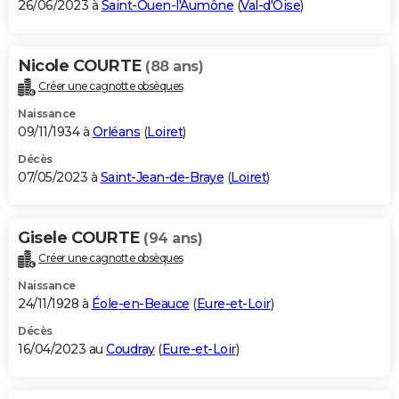
26/06/2023 à
Saint-Ouen-l'Aumône
(
Val-d'Oise
)
Nicole COURTE
(88 ans)
Créer une cagnotte obsèques
Naissance
09/11/1934 à
Orléans
(
Loiret
)
Décès
07/05/2023 à
Saint-Jean-de-Braye
(
Loiret
)
Gisele COURTE
(94 ans)
Créer une cagnotte obsèques
Naissance
24/11/1928 à
Éole-en-Beauce
(
Eure-et-Loir
)
Décès
16/04/2023 au
Coudray
(
Eure-et-Loir
)