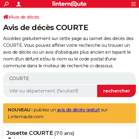
ACTUALITÉS
Connexion
S'inscrire
Avis de décès
Rechercher
Société
Education
Villes
Politique
Faits Divers
Monde
+
SPORT
Avis de décès COURTE
Football
Cyclisme
Forum
Coupe du monde 2026
Tennis
Rugby
CULTURE
Accédez gratuitement sur cette page au carnet des décès des
TNT
Cinéma
Musique
Programme TV
Streaming
Sorties cinéma
+
COURTE. Vous pouvez affiner votre recherche ou trouver un
FINANCE
avis de décès ou un avis d'obsèques plus ancien en tapant le
Impôts
Immobilier
Banque
Crédit
Retraite
Epargne
Risques naturels par ville
Assurance
AUTO
nom d'un défunt et/ou le nom ou le code postal d'une
commune dans le moteur de recherche ci-dessous.
Réserver un essai
Berlines
Forum auto
Essais
Citadines
SUV
+
HIGH-TECH
Meilleur smartphone
Ordinateurs
Guide high-tech
Mobiles
Internet
Jeux vidéo
+
BRICOLAGE
Aménagement intérieur
Cuisine
Jardinage
+
Forum
Extérieur
Salle de bains
Rangement
WEEK-END
Escapades
Expositions
Week-end nature
Guides de France
Patrimoine
Musées
+
LIFESTYLE
NOUVEAU :
publiez un
avis de décès gratuit
sur
Linternaute.com
Bien-être
Mode
+
Art de vivre
Loisirs
Modes de vie
SANTE
Josette COURTE
Guide de la santé
Médicaments
+
Alimentation
Maladies
Sommeil
(70 ans)
VOYAGE