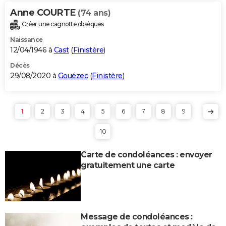
Anne COURTE
(74 ans)
Créer une cagnotte obsèques
Naissance
12/04/1946 à
Cast
(
Finistère
)
Décès
29/08/2020 à
Gouézec
(
Finistère
)
1
2
3
4
5
6
7
8
9
10
Carte de condoléances : envoyer
gratuitement une carte
Message de condoléances :