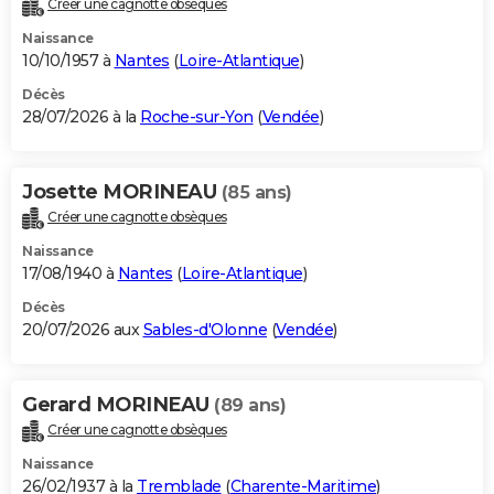
Créer une cagnotte obsèques
City break
Voyage de noces
Climat
Destinations
Voyage nature
Forum
+
PHOTO
Naissance
10/10/1957 à
Nantes
(
Loire-Atlantique
)
GUIDES D'ACHAT
Décès
28/07/2026 à la
Roche-sur-Yon
(
Vendée
)
BONS PLANS
CARTE DE VOEUX
Josette MORINEAU
(85 ans)
Carte Bonne année
Carte Pâques
Carte de Noël
Carte Saint-Valentin
Carte d'anniversaire
DICTIONNAIRE
Créer une cagnotte obsèques
Biographies
Expressions
Dictionnaire
Citations
Proverbes
PROGRAMME TV
Naissance
17/08/1940 à
Nantes
(
Loire-Atlantique
)
COPAINS D'AVANT
Décès
20/07/2026 aux
Sables-d'Olonne
(
Vendée
)
Se connecter
Collèges
Universités
Service militaire
S'inscrire
Lycées
Primaires
Entreprises
Avis de recherche
AVIS DE DÉCÈS
FORUM
Gerard MORINEAU
(89 ans)
Lifestyle
Sport
Television
Cinema
Bricolage
Culture
Auto
Voyage
Créer une cagnotte obsèques
Naissance
26/02/1937 à la
Tremblade
(
Charente-Maritime
)