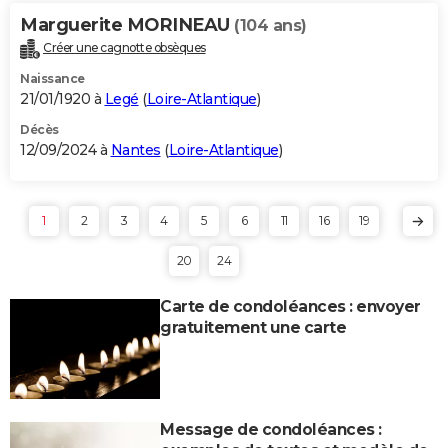
Marguerite MORINEAU
(104 ans)
Créer une cagnotte obsèques
Naissance
21/01/1920 à
Legé
(
Loire-Atlantique
)
Décès
12/09/2024 à
Nantes
(
Loire-Atlantique
)
1
2
3
4
5
6
11
16
19
20
24
Carte de condoléances : envoyer
gratuitement une carte
Message de condoléances :