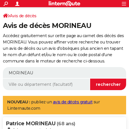
ACTUALITÉS
Connexion
S'inscrire
Avis de décès
Rechercher
Société
Education
Villes
Politique
Faits Divers
Monde
+
SPORT
Avis de décès MORINEAU
Football
Cyclisme
Forum
Coupe du monde 2026
Tennis
Rugby
CULTURE
Accédez gratuitement sur cette page au carnet des décès des
TNT
Cinéma
Musique
Programme TV
Streaming
Sorties cinéma
+
MORINEAU. Vous pouvez affiner votre recherche ou trouver
FINANCE
un avis de décès ou un avis d'obsèques plus ancien en tapant
Impôts
Immobilier
Banque
Crédit
Retraite
Epargne
Risques naturels par ville
Assurance
AUTO
le nom d'un défunt et/ou le nom ou le code postal d'une
commune dans le moteur de recherche ci-dessous.
Réserver un essai
Berlines
Forum auto
Essais
Citadines
SUV
+
HIGH-TECH
Meilleur smartphone
Ordinateurs
Guide high-tech
Mobiles
Internet
Jeux vidéo
+
BRICOLAGE
Aménagement intérieur
Cuisine
Jardinage
+
Forum
Extérieur
Salle de bains
Rangement
WEEK-END
Escapades
Expositions
Week-end nature
Guides de France
Patrimoine
Musées
+
LIFESTYLE
NOUVEAU :
publiez un
avis de décès gratuit
sur
Linternaute.com
Bien-être
Mode
+
Art de vivre
Loisirs
Modes de vie
SANTE
Patrice MORINEAU
Guide de la santé
Médicaments
+
Alimentation
Maladies
Sommeil
(68 ans)
VOYAGE