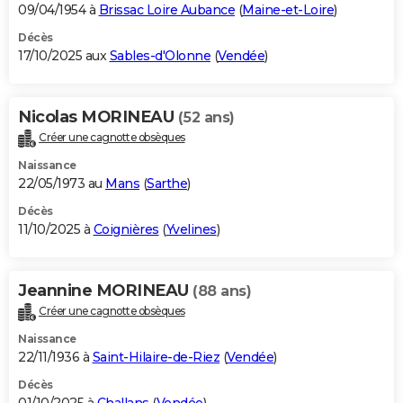
09/04/1954 à
Brissac Loire Aubance
(
Maine-et-Loire
)
Décès
17/10/2025 aux
Sables-d'Olonne
(
Vendée
)
Nicolas MORINEAU
(52 ans)
Créer une cagnotte obsèques
Naissance
22/05/1973 au
Mans
(
Sarthe
)
Décès
11/10/2025 à
Coignières
(
Yvelines
)
Jeannine MORINEAU
(88 ans)
Créer une cagnotte obsèques
Naissance
22/11/1936 à
Saint-Hilaire-de-Riez
(
Vendée
)
Décès