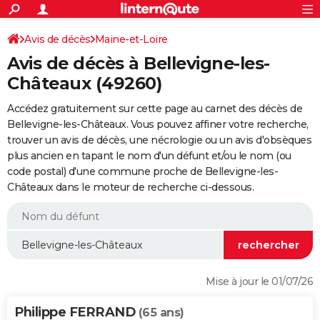
ACTUALITÉS
Connexion
S'inscrire
Avis de décès
Maine-et-Loire
Rechercher
Société
Education
Villes
Politique
Faits Divers
Monde
+
SPORT
Avis de décès à Bellevigne-les-
Football
Cyclisme
Forum
Coupe du monde 2026
Tennis
Rugby
CULTURE
Châteaux (49260)
TNT
Cinéma
Musique
Programme TV
Streaming
Sorties cinéma
+
FINANCE
Accédez gratuitement sur cette page au carnet des décès de
Bellevigne-les-Châteaux. Vous pouvez affiner votre recherche,
Impôts
Immobilier
Banque
Crédit
Retraite
Epargne
Risques naturels par ville
Assurance
AUTO
trouver un avis de décès, une nécrologie ou un avis d'obsèques
plus ancien en tapant le nom d'un défunt et/ou le nom (ou
Réserver un essai
Berlines
Forum auto
Essais
Citadines
SUV
+
HIGH-TECH
code postal) d'une commune proche de Bellevigne-les-
Châteaux dans le moteur de recherche ci-dessous.
Meilleur smartphone
Ordinateurs
Guide high-tech
Mobiles
Internet
Jeux vidéo
+
BRICOLAGE
Aménagement intérieur
Cuisine
Jardinage
+
Forum
Extérieur
Salle de bains
Rangement
WEEK-END
Escapades
Expositions
Week-end nature
Guides de France
Patrimoine
Musées
+
LIFESTYLE
Bien-être
Mode
+
Art de vivre
Loisirs
Modes de vie
SANTE
Mise à jour le 01/07/26
Guide de la santé
Médicaments
+
Alimentation
Maladies
Sommeil
VOYAGE
Philippe FERRAND
(65 ans)