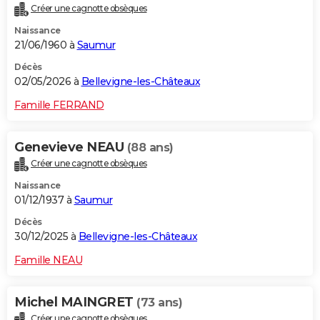
Créer une cagnotte obsèques
City break
Voyage de noces
Climat
Destinations
Voyage nature
Forum
+
PHOTO
Naissance
21/06/1960 à
Saumur
GUIDES D'ACHAT
Décès
BONS PLANS
02/05/2026 à
Bellevigne-les-Châteaux
CARTE DE VOEUX
Famille FERRAND
Carte Bonne année
Carte Pâques
Carte de Noël
Carte Saint-Valentin
Carte d'anniversaire
DICTIONNAIRE
Genevieve NEAU
(88 ans)
Biographies
Expressions
Dictionnaire
Citations
Proverbes
PROGRAMME TV
Créer une cagnotte obsèques
Naissance
COPAINS D'AVANT
01/12/1937 à
Saumur
Se connecter
Collèges
Universités
Service militaire
S'inscrire
Lycées
Primaires
Entreprises
Avis de recherche
AVIS DE DÉCÈS
Décès
30/12/2025 à
Bellevigne-les-Châteaux
FORUM
Famille NEAU
Lifestyle
Sport
Television
Cinema
Bricolage
Culture
Auto
Voyage
Michel MAINGRET
(73 ans)
Créer une cagnotte obsèques