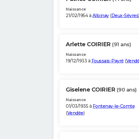
Naissance
21/02/1954 à
Alloinay
(
Deux-Sèvres
Arlette COIRIER
(91 ans)
Naissance
19/12/1933 à
Foussais-Payré
(
Vend
Giselene COIRIER
(90 ans)
Naissance
01/03/1935 à
Fontenay-le-Comte
(
Vendée
)