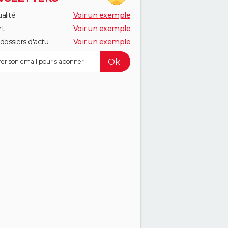
alité
Voir un exemple
rt
Voir un exemple
dossiers d'actu
Voir un exemple