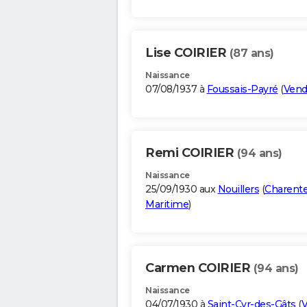
Lise COIRIER
(87 ans)
Naissance
07/08/1937 à
Foussais-Payré
(
Ven
Remi COIRIER
(94 ans)
Naissance
25/09/1930 aux
Nouillers
(
Charente
Maritime
)
Carmen COIRIER
(94 ans)
Naissance
04/07/1930 à
Saint-Cyr-des-Gâts
(