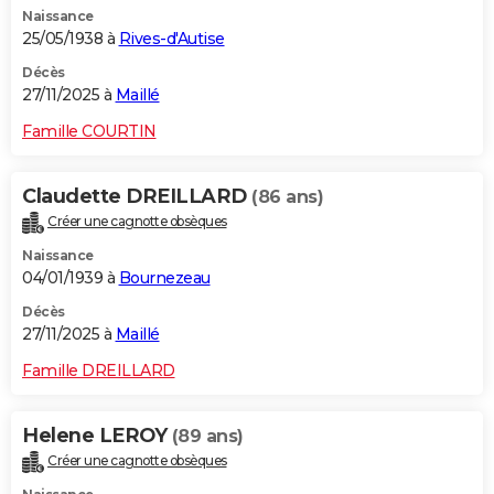
Naissance
City break
Voyage de noces
Climat
Destinations
Voyage nature
Forum
+
PHOTO
25/05/1938 à
Rives-d'Autise
GUIDES D'ACHAT
Décès
27/11/2025 à
Maillé
BONS PLANS
Famille COURTIN
CARTE DE VOEUX
Claudette DREILLARD
(86 ans)
Carte Bonne année
Carte Pâques
Carte de Noël
Carte Saint-Valentin
Carte d'anniversaire
DICTIONNAIRE
Créer une cagnotte obsèques
Biographies
Expressions
Dictionnaire
Citations
Proverbes
PROGRAMME TV
Naissance
04/01/1939 à
Bournezeau
COPAINS D'AVANT
Décès
27/11/2025 à
Maillé
Se connecter
Collèges
Universités
Service militaire
S'inscrire
Lycées
Primaires
Entreprises
Avis de recherche
AVIS DE DÉCÈS
Famille DREILLARD
FORUM
Lifestyle
Sport
Television
Cinema
Bricolage
Culture
Auto
Voyage
Helene LEROY
(89 ans)
Créer une cagnotte obsèques