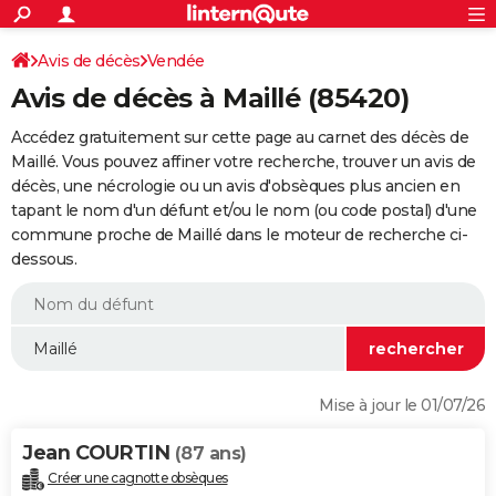
ACTUALITÉS
Connexion
S'inscrire
Avis de décès
Vendée
Rechercher
Société
Education
Villes
Politique
Faits Divers
Monde
+
SPORT
Avis de décès à Maillé (85420)
Football
Cyclisme
Forum
Coupe du monde 2026
Tennis
Rugby
CULTURE
Accédez gratuitement sur cette page au carnet des décès de
TNT
Cinéma
Musique
Programme TV
Streaming
Sorties cinéma
+
Maillé. Vous pouvez affiner votre recherche, trouver un avis de
FINANCE
décès, une nécrologie ou un avis d'obsèques plus ancien en
Impôts
Immobilier
Banque
Crédit
Retraite
Epargne
Risques naturels par ville
Assurance
AUTO
tapant le nom d'un défunt et/ou le nom (ou code postal) d'une
commune proche de Maillé dans le moteur de recherche ci-
Réserver un essai
Berlines
Forum auto
Essais
Citadines
SUV
+
HIGH-TECH
dessous.
Meilleur smartphone
Ordinateurs
Guide high-tech
Mobiles
Internet
Jeux vidéo
+
BRICOLAGE
Aménagement intérieur
Cuisine
Jardinage
+
Forum
Extérieur
Salle de bains
Rangement
WEEK-END
Escapades
Expositions
Week-end nature
Guides de France
Patrimoine
Musées
+
LIFESTYLE
Mise à jour le 01/07/26
Bien-être
Mode
+
Art de vivre
Loisirs
Modes de vie
SANTE
Jean COURTIN
(87 ans)
Guide de la santé
Médicaments
+
Alimentation
Maladies
Sommeil
VOYAGE
Créer une cagnotte obsèques